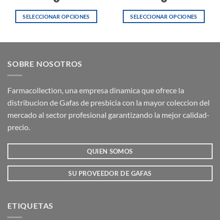
SELECCIONAR OPCIONES
SELECCIONAR OPCIONES
Este
Este
producto
producto
tiene
tiene
múltiples
múltiples
SOBRE NOSOTROS
variantes.
variantes.
Las
Las
opciones
opciones
Farmacollection, una empresa dinamica que ofrece la
se
se
distribucion de Gafas de presbicia con la mayor coleccion del
pueden
pueden
mercado al sector profesional garantizando la mejor calidad-
elegir
elegir
precio.
en
en
la
la
QUIEN SOMOS
página
página
de
de
producto
producto
SU PROVEEDOR DE GAFAS
ETIQUETAS