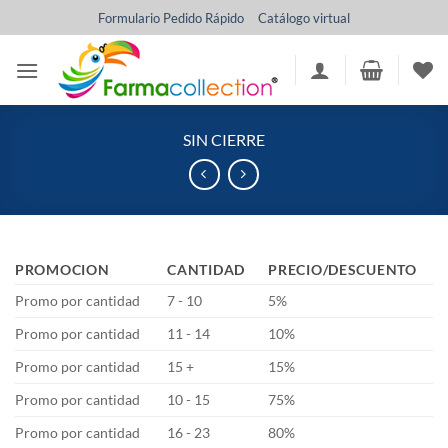
Saltar
Formulario Pedido Rápido
Catálogo virtual
al
contenido
SIN CIERRE
PROMOCION
CANTIDAD
PRECIO/DESCUENTO
Promo por cantidad
7 - 10
5%
Promo por cantidad
11 - 14
10%
Promo por cantidad
15 +
15%
Promo por cantidad
10 - 15
75%
Promo por cantidad
16 - 23
80%