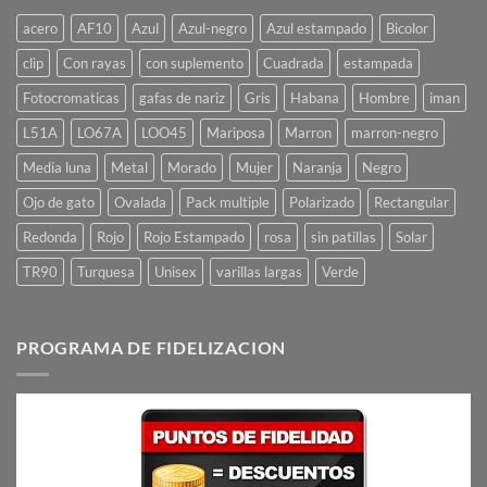
acero
AF10
Azul
Azul-negro
Azul estampado
Bicolor
clip
Con rayas
con suplemento
Cuadrada
estampada
Fotocromaticas
gafas de nariz
Gris
Habana
Hombre
iman
L51A
LO67A
LOO45
Mariposa
Marron
marron-negro
Media luna
Metal
Morado
Mujer
Naranja
Negro
Ojo de gato
Ovalada
Pack multiple
Polarizado
Rectangular
Redonda
Rojo
Rojo Estampado
rosa
sin patillas
Solar
TR90
Turquesa
Unisex
varillas largas
Verde
PROGRAMA DE FIDELIZACION