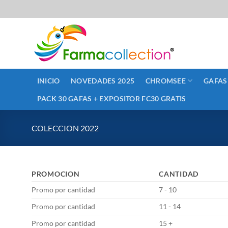
Saltar
al
contenido
INICIO
NOVEDADES 2025
CHROMSEE
GAFAS
PACK 30 GAFAS + EXPOSITOR FC30 GRATIS
COLECCION 2022
PROMOCION
CANTIDAD
Promo por cantidad
7 - 10
Promo por cantidad
11 - 14
Promo por cantidad
15 +