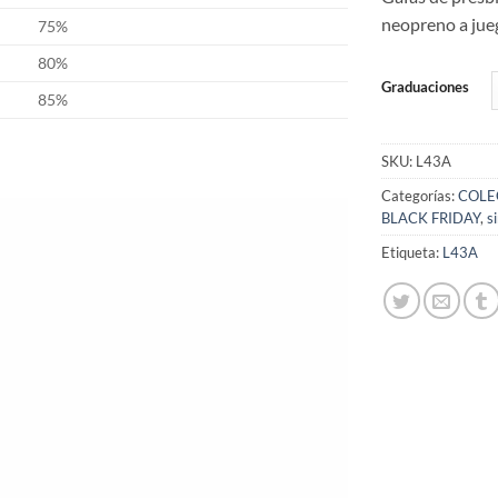
neopreno a jueg
75%
80%
Graduaciones
85%
SKU:
L43A
Categorías:
COLE
BLACK FRIDAY
,
s
Etiqueta:
L43A
Añadir
a la
lista
de
deseos