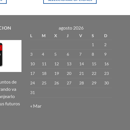
Este
producto
tiene
múltiples
CION
agosto 2026
variantes.
L
M
X
J
V
S
D
Las
1
2
opciones
se
3
4
5
6
7
8
9
pueden
10
11
12
13
14
15
16
elegir
17
18
19
20
21
22
23
en
la
untos de
24
25
26
27
28
29
30
página
rando va
31
de
njearlo
producto
us futuros
« Mar