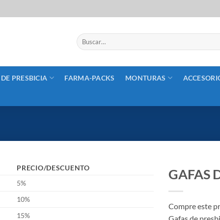
Buscar
por:
 DE PRESBICIA
FARMA-PACKS
MONTURAS
ACCESORI
PRECIO/DESCUENTO
GAFAS D
5%
10%
Compre este pr
15%
Gafas de presbi