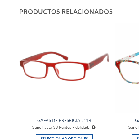
PRODUCTOS RELACIONADOS
ñadir
Añadir
a la
a la
ista de
lista de
eseos
deseos
GAFAS DE PRESBICIA L11B
G
Gane hasta
38
Puntos Fidelidad.
Gane 
SELECCIONAR OPCIONES