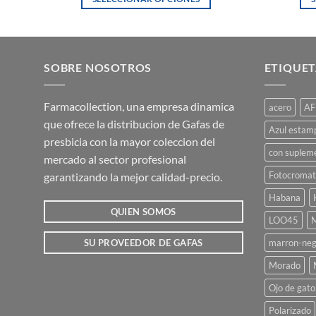
Este
producto
tiene
múltiples
SOBRE NOSOTROS
ETIQUET
variantes.
Las
Farmacollection, una empresa dinamica
acero
AF
opciones
que ofrece la distribucion de Gafas de
se
Azul estam
presbicia con la mayor coleccion del
pueden
con suplem
mercado al sector profesional
elegir
Fotocromat
garantizando la mejor calidad-precio.
en
la
Habana
página
QUIEN SOMOS
LOO45
M
de
marron-neg
SU PROVEEDOR DE GAFAS
producto
Morado
Ojo de gato
Polarizado