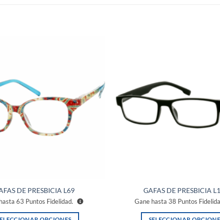
Añadir
a la
lista de
deseos
AFAS DE PRESBICIA L69
GAFAS DE PRESBICIA L
hasta
63
Puntos Fidelidad.
Gane hasta
38
Puntos Fidelid
SELECCIONAR OPCIONES
SELECCIONAR OPCIONE