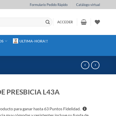
Formulario Pedido Rápido
Catálogo virtual
ACCEDER
OS
ULTIMA-HORA!!
E PRESBICIA L43A
oducto para ganar hasta
63
Puntos Fidelidad.
cia muy cómodas y resistentes incluye su funda de