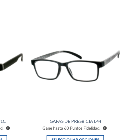
Añadir
Añadir
a la
a la
lista de
lista de
deseos
deseos
11C
GAFAS DE PRESBICIA L44
ad.
Gane hasta
60
Puntos Fidelidad.
S
SELECCIONAR OPCIONES