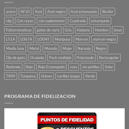
acero
AF10
Azul
Azul-negro
Azul estampado
Bicolor
clip
Con rayas
con suplemento
Cuadrada
estampada
Fotocromaticas
gafas de nariz
Gris
Habana
Hombre
iman
L51A
LO67A
LOO45
Mariposa
Marron
marron-negro
Media luna
Metal
Morado
Mujer
Naranja
Negro
Ojo de gato
Ovalada
Pack multiple
Polarizado
Rectangular
Redonda
Rojo
Rojo Estampado
rosa
sin patillas
Solar
TR90
Turquesa
Unisex
varillas largas
Verde
PROGRAMA DE FIDELIZACION