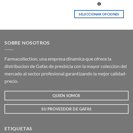
SELECCIONAR OPCIONES
Este
producto
tiene
múltiples
SOBRE NOSOTROS
variantes.
Las
opciones
Farmacollection, una empresa dinamica que ofrece la
se
distribucion de Gafas de presbicia con la mayor coleccion del
pueden
mercado al sector profesional garantizando la mejor calidad-
elegir
precio.
en
la
QUIEN SOMOS
página
de
producto
SU PROVEEDOR DE GAFAS
ETIQUETAS