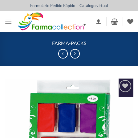
Saltar
Formulario Pedido Rápido
Catálogo virtual
al
contenido
FARMA-PACKS
Añadir
a la
lista
de
deseos