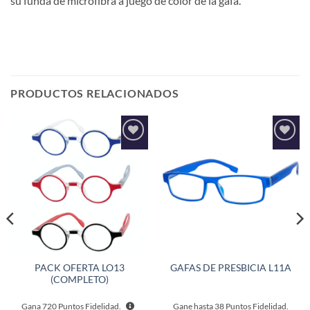
su funda de microfibra a juego de color de la gafa.
PRODUCTOS RELACIONADOS
Añadir
Añadir
a la
a la
lista de
lista de
deseos
deseos
PACK OFERTA LO13
GAFAS DE PRESBICIA L11A
(COMPLETO)
Gana
720
Puntos Fidelidad.
Gane hasta
38
Puntos Fidelidad.