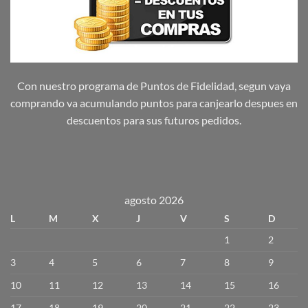
Con nuestro programa de Puntos de Fidelidad, segun vaya
comprando va acumulando puntos para canjearlo despues en
descuentos para sus futuros pedidos.
agosto 2026
L
M
X
J
V
S
D
1
2
3
4
5
6
7
8
9
10
11
12
13
14
15
16
17
18
19
20
21
22
23