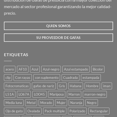
pueden
mercado al sector profesional garantizando la mejor calidad-
elegir
precio.
en
la
QUIEN SOMOS
página
de
producto
SU PROVEEDOR DE GAFAS
ETIQUETAS
acero
AF10
Azul
Azul-negro
Azul estampado
Bicolor
clip
Con rayas
con suplemento
Cuadrada
estampada
Fotocromaticas
gafas de nariz
Gris
Habana
Hombre
iman
L51A
LO67A
LOO45
Mariposa
Marron
marron-negro
Media luna
Metal
Morado
Mujer
Naranja
Negro
Ojo de gato
Ovalada
Pack multiple
Polarizado
Rectangular