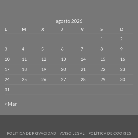
agosto 2026
L
M
X
J
V
S
D
1
2
3
4
5
6
7
8
9
10
11
12
13
14
15
16
17
18
19
20
21
22
23
24
25
26
27
28
29
30
31
« Mar
POLITICA DE PRIVACIDAD
AVISO LEGAL
POLÍTICA DE COOKIES