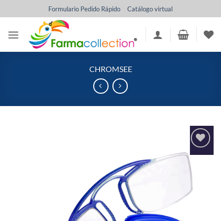
Saltar
Formulario Pedido Rápido
Catálogo virtual
al
contenido
CHROMSEE
Añadir
a la
lista
de
deseos