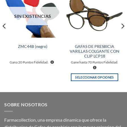
a la
a la
lista de
lista de
deseos
deseos
SIN EXISTENCIAS
GAFAS DE PRESBICIA
ZMC44B (negro)
VARILLAS COLGANTE CON
CLIP LCP18
Gana
20
Puntos Fidelidad.
Gane hasta
70
Puntos Fidelidad.
SELECCIONAR OPCIONES
Este
producto
tiene
múltiples
SOBRE NOSOTROS
variantes.
Las
opciones
Farmacollection, una empresa dinamica que ofrece la
se
distribucion de Gafas de presbicia con la mayor coleccion del