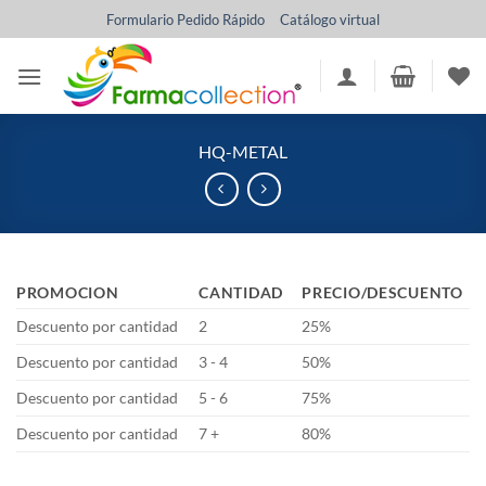
Saltar
Formulario Pedido Rápido
Catálogo virtual
al
contenido
HQ-METAL
PROMOCION
CANTIDAD
PRECIO/DESCUENTO
Descuento por cantidad
2
25%
Descuento por cantidad
3 - 4
50%
Descuento por cantidad
5 - 6
75%
Descuento por cantidad
7 +
80%