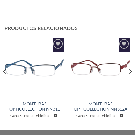
PRODUCTOS RELACIONADOS
Añadir
Añadir
a la
a la
lista de
lista de
deseos
deseos
MONTURAS
MONTURAS
OPTICOLLECTION NN311
OPTICOLLECTION NN312A
Gana
75
Puntos Fidelidad.
Gana
75
Puntos Fidelidad.