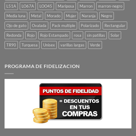
L51A
LO67A
LOO45
Mariposa
Marron
marron-negro
Media luna
Metal
Morado
Mujer
Naranja
Negro
Ojo de gato
Ovalada
Pack multiple
Polarizado
Rectangular
Redonda
Rojo
Rojo Estampado
rosa
sin patillas
Solar
TR90
Turquesa
Unisex
varillas largas
Verde
PROGRAMA DE FIDELIZACION