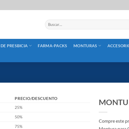
Buscar
por:
 DE PRESBICIA
FARMA-PACKS
MONTURAS
ACCESORI
PRECIO/DESCUENTO
MONTUR
25%
50%
Compre este p
75%
Montura para 