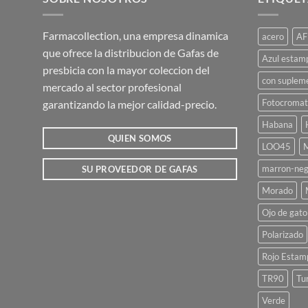
Farmacollection, una empresa dinamica
acero
AF
que ofrece la distribucion de Gafas de
Azul estam
presbicia con la mayor coleccion del
con suplem
mercado al sector profesional
Fotocromat
garantizando la mejor calidad-precio.
Habana
QUIEN SOMOS
LOO45
M
marron-neg
SU PROVEEDOR DE GAFAS
Morado
Ojo de gato
Polarizado
Rojo Estam
TR90
Tu
Verde