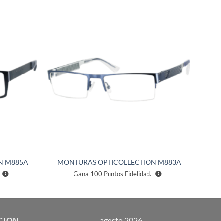
Añadir
Añadir
a la
a la
lista de
lista de
deseos
deseos
N M885A
MONTURAS OPTICOLLECTION M883A
Gana
100
Puntos Fidelidad.
CION
agosto 2026