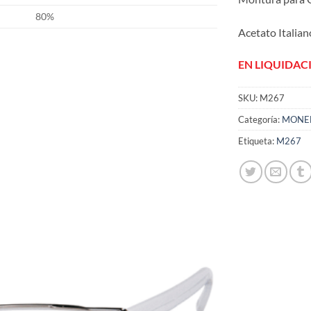
80%
Acetato Italian
EN LIQUIDAC
SKU:
M267
Categoría:
MONE
Añadir
a la
Etiqueta:
M267
lista
de
deseos