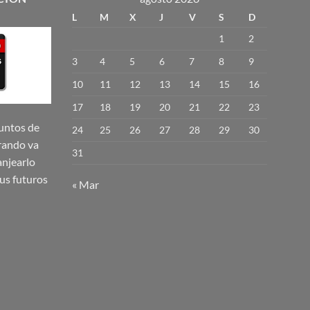
L
M
X
J
V
S
D
1
2
3
4
5
6
7
8
9
10
11
12
13
14
15
16
17
18
19
20
21
22
23
untos de
24
25
26
27
28
29
30
rando va
31
njearlo
us futuros
« Mar