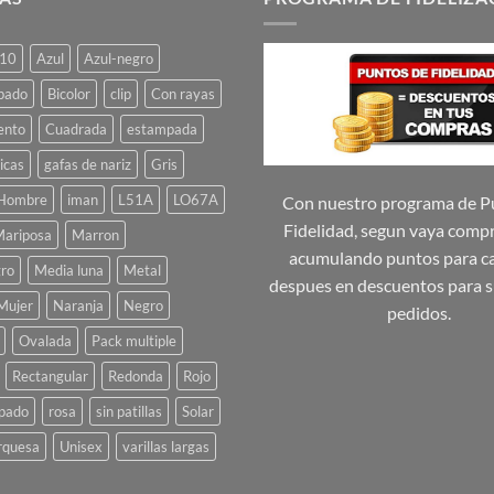
10
Azul
Azul-negro
pado
Bicolor
clip
Con rayas
ento
Cuadrada
estampada
icas
gafas de nariz
Gris
Hombre
iman
L51A
LO67A
Con nuestro programa de P
Fidelidad, segun vaya comp
ariposa
Marron
acumulando puntos para ca
ro
Media luna
Metal
despues en descuentos para s
Mujer
Naranja
Negro
pedidos.
Ovalada
Pack multiple
Rectangular
Redonda
Rojo
pado
rosa
sin patillas
Solar
rquesa
Unisex
varillas largas