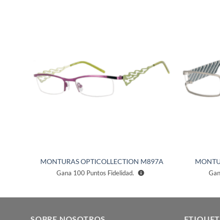
ñadir
Añadir
a la
a la
ista de
lista de
eseos
deseos
88A
MONTURAS OPTICOLLECTION M897A
MONTU
Gana
100
Puntos Fidelidad.
Ga
SOBRE NOSOTROS
ETIQUET