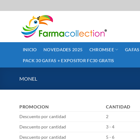
Saltar
al
contenido
INICIO
NOVEDADES 2025
CHROMSEE
GAFAS
PACK 30 GAFAS + EXPOSITOR FC30 GRATIS
MONEL
PROMOCION
CANTIDAD
Descuento por cantidad
2
Descuento por cantidad
3 - 4
Descuento por cantidad
5 - 6