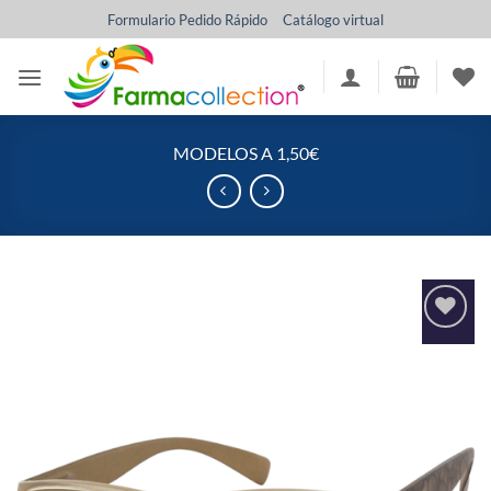
Saltar
Formulario Pedido Rápido
Catálogo virtual
al
contenido
MODELOS A 1,50€
Añadir
a la
lista
de
deseos