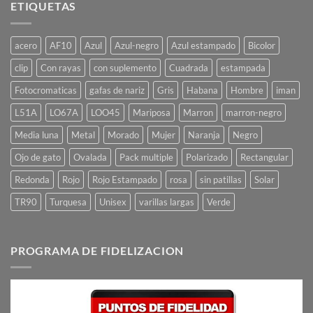
ETIQUETAS
acero
AF10
Azul
Azul-negro
Azul estampado
Bicolor
clip
Con rayas
con suplemento
Cuadrada
estampada
Fotocromaticas
gafas de nariz
Gris
Habana
Hombre
iman
L51A
LO67A
LOO45
Mariposa
Marron
marron-negro
Media luna
Metal
Morado
Mujer
Naranja
Negro
Ojo de gato
Ovalada
Pack multiple
Polarizado
Rectangular
Redonda
Rojo
Rojo Estampado
rosa
sin patillas
Solar
TR90
Turquesa
Unisex
varillas largas
Verde
PROGRAMA DE FIDELIZACION