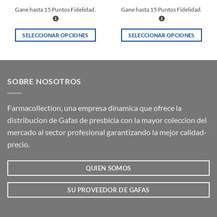
Gane hasta
15
Puntos Fidelidad.
Gane hasta
15
Puntos Fidelidad.
SELECCIONAR OPCIONES
SELECCIONAR OPCIONES
Este
Este
producto
producto
tiene
tiene
múltiples
múltiples
SOBRE NOSOTROS
variantes.
variantes.
Las
Las
opciones
opciones
Farmacollection, una empresa dinamica que ofrece la
se
se
distribucion de Gafas de presbicia con la mayor coleccion del
pueden
pueden
mercado al sector profesional garantizando la mejor calidad-
elegir
elegir
precio.
en
en
la
la
QUIEN SOMOS
página
página
de
de
producto
producto
SU PROVEEDOR DE GAFAS