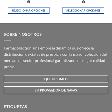
SELECCIONAR OPCIONES
SELECCIONAR OPCIONES
Este
Este
producto
producto
tiene
tiene
múltiples
múltiples
SOBRE NOSOTROS
variantes.
variantes.
Las
Las
opciones
opciones
Farmacollection, una empresa dinamica que ofrece la
se
se
distribucion de Gafas de presbicia con la mayor coleccion del
pueden
pueden
mercado al sector profesional garantizando la mejor calidad-
elegir
elegir
precio.
en
en
la
la
QUIEN SOMOS
página
página
de
de
producto
producto
SU PROVEEDOR DE GAFAS
ETIQUETAS