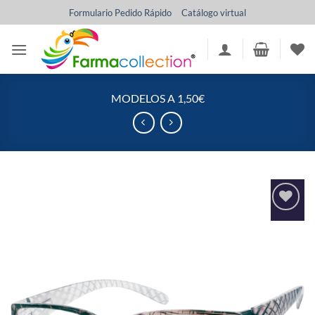
Saltar
Formulario Pedido Rápido
Catálogo virtual
al
contenido
MODELOS A 1,50€
Añadir
a la
lista
de
deseos