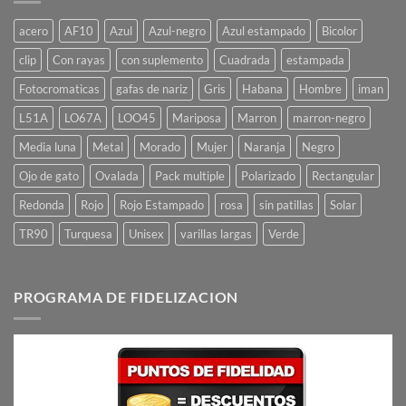
acero
AF10
Azul
Azul-negro
Azul estampado
Bicolor
clip
Con rayas
con suplemento
Cuadrada
estampada
Fotocromaticas
gafas de nariz
Gris
Habana
Hombre
iman
L51A
LO67A
LOO45
Mariposa
Marron
marron-negro
Media luna
Metal
Morado
Mujer
Naranja
Negro
Ojo de gato
Ovalada
Pack multiple
Polarizado
Rectangular
Redonda
Rojo
Rojo Estampado
rosa
sin patillas
Solar
TR90
Turquesa
Unisex
varillas largas
Verde
PROGRAMA DE FIDELIZACION