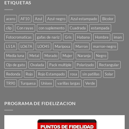
ETIQUETAS
acero
AF10
Azul
Azul-negro
Azul estampado
Bicolor
clip
Con rayas
con suplemento
Cuadrada
estampada
Fotocromaticas
gafas de nariz
Gris
Habana
Hombre
iman
L51A
LO67A
LOO45
Mariposa
Marron
marron-negro
Media luna
Metal
Morado
Mujer
Naranja
Negro
Ojo de gato
Ovalada
Pack multiple
Polarizado
Rectangular
Redonda
Rojo
Rojo Estampado
rosa
sin patillas
Solar
TR90
Turquesa
Unisex
varillas largas
Verde
PROGRAMA DE FIDELIZACION