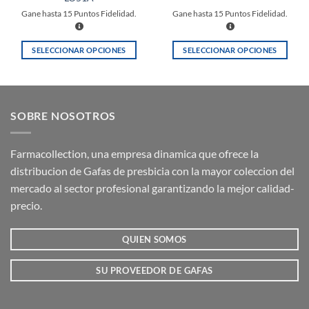
Gane hasta
15
Puntos Fidelidad.
Gane hasta
15
Puntos Fidelidad.
SELECCIONAR OPCIONES
SELECCIONAR OPCIONES
Este
Este
producto
producto
tiene
tiene
múltiples
múltiples
SOBRE NOSOTROS
variantes.
variantes.
Las
Las
opciones
opciones
Farmacollection, una empresa dinamica que ofrece la
se
se
distribucion de Gafas de presbicia con la mayor coleccion del
pueden
pueden
mercado al sector profesional garantizando la mejor calidad-
elegir
elegir
precio.
en
en
la
la
QUIEN SOMOS
página
página
de
de
producto
producto
SU PROVEEDOR DE GAFAS