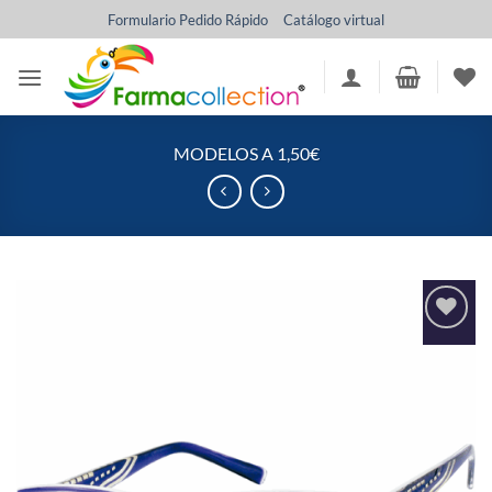
Saltar
Formulario Pedido Rápido
Catálogo virtual
al
contenido
MODELOS A 1,50€
Añadir
a la
lista
de
deseos