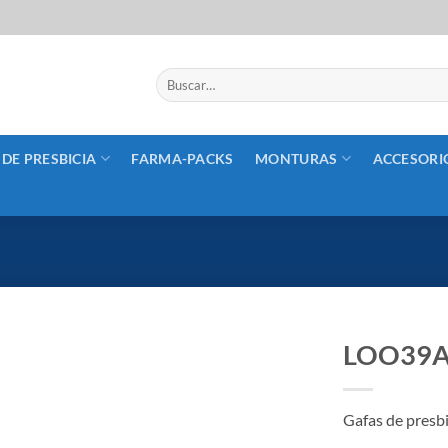
Buscar
por:
 DE PRESBICIA
FARMA-PACKS
MONTURAS
ACCESORI
LOO39
Añadir
a la
Gafas de presb
lista