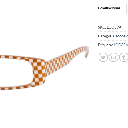
de
deseos
Graduaciones
SKU:
LOO39A
Categoría:
Modelo
Etiqueta:
LOO39