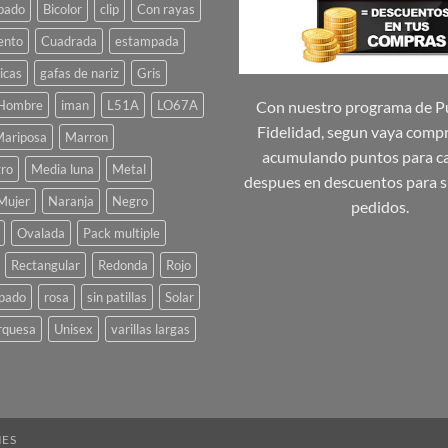
se
se
pado
Bicolor
clip
Con rayas
pueden
pueden
ento
Cuadrada
estampada
elegir
elegir
icas
gafas de nariz
Gris
en
en
la
la
Hombre
iman
L51A
LO67A
Con nuestro programa de P
página
página
Fidelidad, segun vaya comp
ariposa
Marron
de
de
acumulando puntos para ca
ro
Media luna
Metal
producto
producto
despues en descuentos para s
Mujer
Naranja
Negro
pedidos.
Ovalada
Pack multiple
Rectangular
Redonda
Rojo
pado
rosa
sin patillas
Solar
rquesa
Unisex
varillas largas
IES