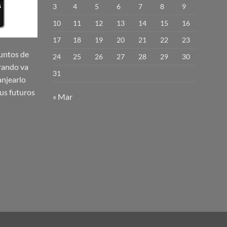
se
3
4
5
6
7
8
9
pueden
10
11
12
13
14
15
16
elegir
17
18
19
20
21
22
23
en
la
untos de
24
25
26
27
28
29
30
página
rando va
31
de
njearlo
producto
us futuros
« Mar