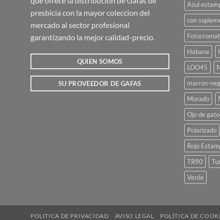
que ofrece la distribucion de Gafas de
se
Azul estam
presbicia con la mayor coleccion del
pueden
con suplem
mercado al sector profesional
elegir
Fotocromat
garantizando la mejor calidad-precio.
en
la
Habana
página
QUIEN SOMOS
LOO45
M
de
marron-neg
SU PROVEEDOR DE GAFAS
producto
Morado
Ojo de gato
Polarizado
Rojo Estam
TR90
Tu
Verde
POLITICA DE PRIVACIDAD
AVISO LEGAL
POLÍTICA DE COOK