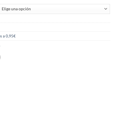
s a 0,95€
A