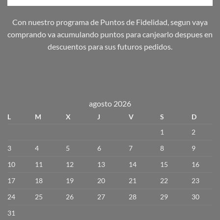
Con nuestro programa de Puntos de Fidelidad, segun vaya
comprando va acumulando puntos para canjearlo despues en
descuentos para sus futuros pedidos.
agosto 2026
L
M
X
J
V
S
D
1
2
3
4
5
6
7
8
9
10
11
12
13
14
15
16
17
18
19
20
21
22
23
24
25
26
27
28
29
30
31