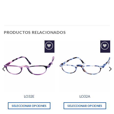
PRODUCTOS RELACIONADOS
Añadir
Añadir
a la
a la
lista de
lista de
deseos
deseos
LO32E
LO32A
SELECCIONAR OPCIONES
SELECCIONAR OPCIONES
Este
Este