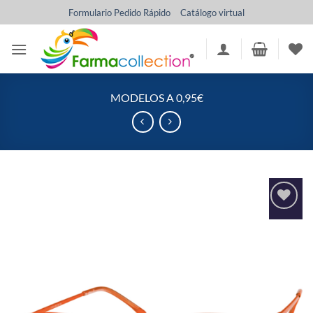
Saltar
Formulario Pedido Rápido
Catálogo virtual
al
contenido
MODELOS A 0,95€
Añadir
a la
lista
de
deseos