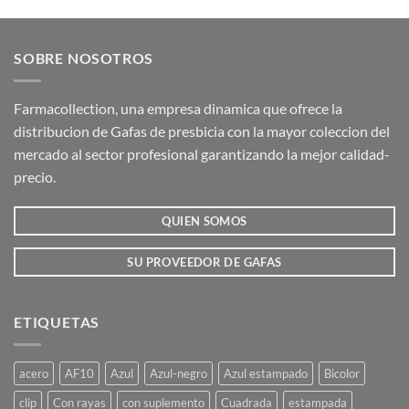
producto
producto
tiene
tiene
múltiples
múltiples
SOBRE NOSOTROS
variantes.
variantes.
Las
Las
opciones
opciones
Farmacollection, una empresa dinamica que ofrece la
se
se
distribucion de Gafas de presbicia con la mayor coleccion del
pueden
pueden
mercado al sector profesional garantizando la mejor calidad-
elegir
elegir
precio.
en
en
la
la
QUIEN SOMOS
página
página
de
de
producto
producto
SU PROVEEDOR DE GAFAS
ETIQUETAS
acero
AF10
Azul
Azul-negro
Azul estampado
Bicolor
clip
Con rayas
con suplemento
Cuadrada
estampada