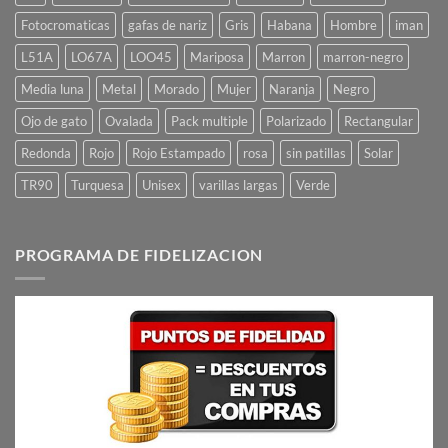
Fotocromaticas
gafas de nariz
Gris
Habana
Hombre
iman
L51A
LO67A
LOO45
Mariposa
Marron
marron-negro
Media luna
Metal
Morado
Mujer
Naranja
Negro
Ojo de gato
Ovalada
Pack multiple
Polarizado
Rectangular
Redonda
Rojo
Rojo Estampado
rosa
sin patillas
Solar
TR90
Turquesa
Unisex
varillas largas
Verde
PROGRAMA DE FIDELIZACION