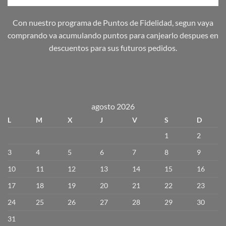
Con nuestro programa de Puntos de Fidelidad, segun vaya
comprando va acumulando puntos para canjearlo despues en
descuentos para sus futuros pedidos.
agosto 2026
L
M
X
J
V
S
D
1
2
3
4
5
6
7
8
9
10
11
12
13
14
15
16
17
18
19
20
21
22
23
24
25
26
27
28
29
30
31