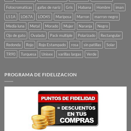
Fotocromaticas
gafas de nariz
Gris
Habana
Hombre
iman
L51A
LO67A
LOO45
Mariposa
Marron
marron-negro
Media luna
Metal
Morado
Mujer
Naranja
Negro
Ojo de gato
Ovalada
Pack multiple
Polarizado
Rectangular
Redonda
Rojo
Rojo Estampado
rosa
sin patillas
Solar
TR90
Turquesa
Unisex
varillas largas
Verde
PROGRAMA DE FIDELIZACION