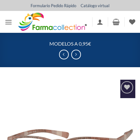
Saltar
Formulario Pedido Rápido
Catálogo virtual
al
contenido
MODELOS A 0,95€
Añadir
a la
lista
de
deseos