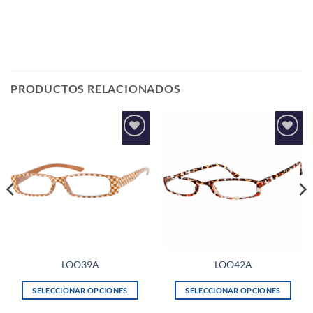
PRODUCTOS RELACIONADOS
Añadir
Añadir
a la
a la
lista de
lista de
deseos
deseos
LOO39A
LOO42A
SELECCIONAR OPCIONES
SELECCIONAR OPCIONES
Este
Este