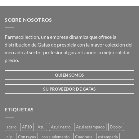
producto
producto
tiene
tiene
múltiples
múltiples
SOBRE NOSOTROS
variantes.
variantes.
Las
Las
opciones
opciones
Farmacollection, una empresa dinamica que ofrece la
se
se
distribucion de Gafas de presbicia con la mayor coleccion del
pueden
pueden
mercado al sector profesional garantizando la mejor calidad-
elegir
elegir
precio.
en
en
la
la
QUIEN SOMOS
página
página
de
de
producto
producto
SU PROVEEDOR DE GAFAS
ETIQUETAS
acero
AF10
Azul
Azul-negro
Azul estampado
Bicolor
clip
Con rayas
con suplemento
Cuadrada
estampada