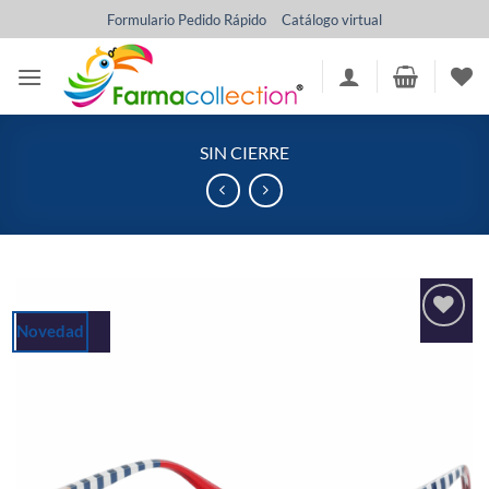
Saltar
Formulario Pedido Rápido
Catálogo virtual
al
contenido
SIN CIERRE
Novedad
Añadir
a la
lista
de
deseos