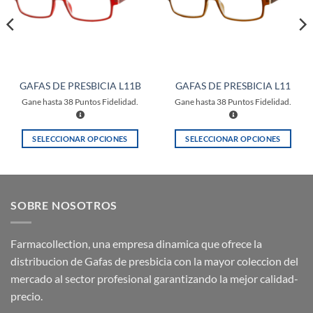
GAFAS DE PRESBICIA L11B
GAFAS DE PRESBICIA L11
Gane hasta
38
Puntos Fidelidad.
Gane hasta
38
Puntos Fidelidad.
SELECCIONAR OPCIONES
SELECCIONAR OPCIONES
Este
Este
producto
producto
tiene
tiene
múltiples
múltiples
SOBRE NOSOTROS
variantes.
variantes.
Las
Las
opciones
opciones
Farmacollection, una empresa dinamica que ofrece la
se
se
distribucion de Gafas de presbicia con la mayor coleccion del
pueden
pueden
mercado al sector profesional garantizando la mejor calidad-
elegir
elegir
precio.
en
en