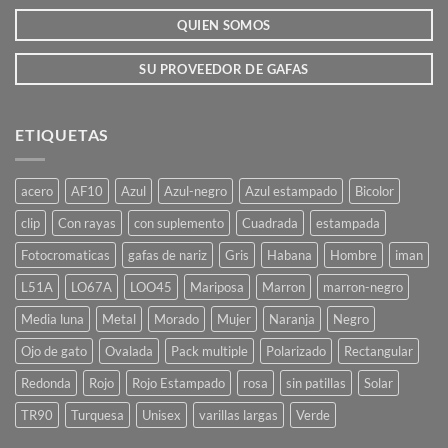
la
la
QUIEN SOMOS
página
página
de
de
producto
producto
SU PROVEEDOR DE GAFAS
ETIQUETAS
acero
AF10
Azul
Azul-negro
Azul estampado
Bicolor
clip
Con rayas
con suplemento
Cuadrada
estampada
Fotocromaticas
gafas de nariz
Gris
Habana
Hombre
iman
L51A
LO67A
LOO45
Mariposa
Marron
marron-negro
Media luna
Metal
Morado
Mujer
Naranja
Negro
Ojo de gato
Ovalada
Pack multiple
Polarizado
Rectangular
Redonda
Rojo
Rojo Estampado
rosa
sin patillas
Solar
TR90
Turquesa
Unisex
varillas largas
Verde