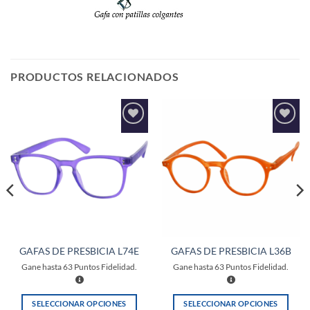
PRODUCTOS RELACIONADOS
Añadir
Añadir
a la
a la
lista de
lista de
deseos
deseos
GAFAS DE PRESBICIA L74E
GAFAS DE PRESBICIA L36B
Gane hasta
63
Puntos Fidelidad.
Gane hasta
63
Puntos Fidelidad.
SELECCIONAR OPCIONES
SELECCIONAR OPCIONES