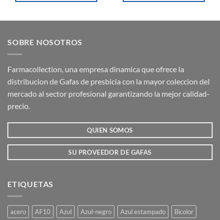
Este
Este
producto
producto
tiene
tiene
múltiples
múltiples
SOBRE NOSOTROS
variantes.
variantes.
Las
Las
opciones
opciones
Farmacollection, una empresa dinamica que ofrece la
se
se
distribucion de Gafas de presbicia con la mayor coleccion del
pueden
pueden
mercado al sector profesional garantizando la mejor calidad-
elegir
elegir
precio.
en
en
la
la
QUIEN SOMOS
página
página
de
de
producto
producto
SU PROVEEDOR DE GAFAS
ETIQUETAS
acero
AF10
Azul
Azul-negro
Azul estampado
Bicolor