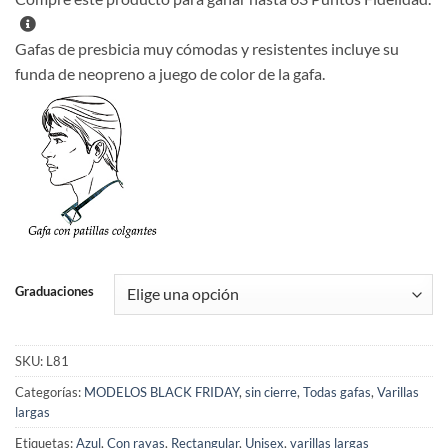
Gafas de presbicia muy cómodas y resistentes incluye su
funda de neopreno a juego de color de la gafa.
Graduaciones
SKU:
L81
Categorías:
MODELOS BLACK FRIDAY
,
sin cierre
,
Todas gafas
,
Varillas
largas
Etiquetas:
Azul
,
Con rayas
,
Rectangular
,
Unisex
,
varillas largas