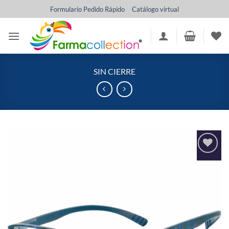
Saltar
Formulario Pedido Rápido
Catálogo virtual
al
contenido
SIN CIERRE
Añadir
a la
lista
de
deseos