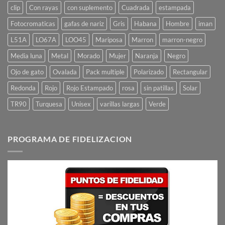
clip
Con rayas
con suplemento
Cuadrada
estampada
Fotocromaticas
gafas de nariz
Gris
Habana
Hombre
iman
L51A
LO67A
LOO45
Mariposa
Marron
marron-negro
Media luna
Metal
Morado
Mujer
Naranja
Negro
Ojo de gato
Ovalada
Pack multiple
Polarizado
Rectangular
Redonda
Rojo
Rojo Estampado
rosa
sin patillas
Solar
TR90
Turquesa
Unisex
varillas largas
Verde
PROGRAMA DE FIDELIZACION