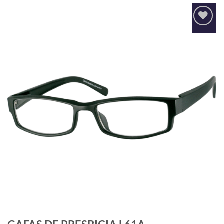
Añadir
a la
lista
de
deseos