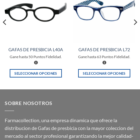
a la
a la
lista de
lista de
deseos
deseos
GAFAS DE PRESBICIA L40A
GAFAS DE PRESBICIA L72
Gane hasta
50
Puntos Fidelidad.
Gane hasta
63
Puntos Fidelidad.
SELECCIONAR OPCIONES
SELECCIONAR OPCIONES
Este
Este
producto
producto
tiene
tiene
múltiples
múltiples
SOBRE NOSOTROS
variantes.
variantes.
Las
Las
opciones
opciones
Farmacollection, una empresa dinamica que ofrece la
se
se
distribucion de Gafas de presbicia con la mayor coleccion del
pueden
pueden
mercado al sector profesional garantizando la mejor calidad-
elegir
elegir