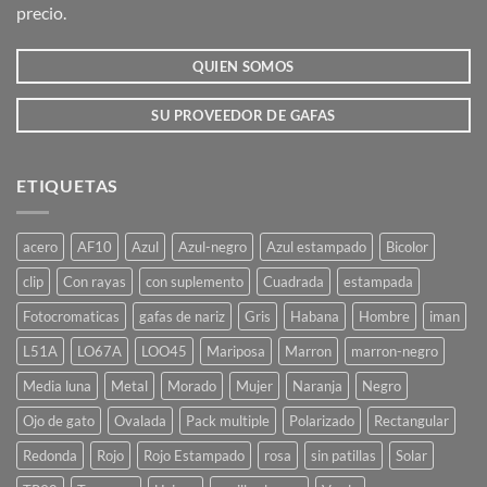
precio.
en
en
la
la
QUIEN SOMOS
página
página
de
de
producto
producto
SU PROVEEDOR DE GAFAS
ETIQUETAS
acero
AF10
Azul
Azul-negro
Azul estampado
Bicolor
clip
Con rayas
con suplemento
Cuadrada
estampada
Fotocromaticas
gafas de nariz
Gris
Habana
Hombre
iman
L51A
LO67A
LOO45
Mariposa
Marron
marron-negro
Media luna
Metal
Morado
Mujer
Naranja
Negro
Ojo de gato
Ovalada
Pack multiple
Polarizado
Rectangular
Redonda
Rojo
Rojo Estampado
rosa
sin patillas
Solar