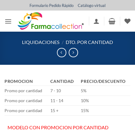
Saltar
Formulario Pedido Rápido
Catálogo virtual
al
contenido
LIQUIDACIONES
/
DTO. POR CANTIDAD
PROMOCION
CANTIDAD
PRECIO/DESCUENTO
Promo por cantidad
7 - 10
5%
Promo por cantidad
11 - 14
10%
Promo por cantidad
15 +
15%
MODELO CON PROMOCION POR CANTIDAD