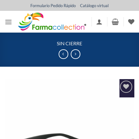
Saltar
Formulario Pedido Rápido
Catálogo virtual
al
contenido
SIN CIERRE
Añadir
a la
lista
de
deseos