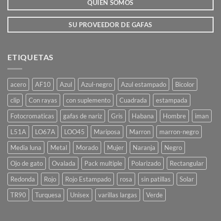
QUIEN SOMOS
página
página
de
de
producto
producto
SU PROVEEDOR DE GAFAS
ETIQUETAS
acero
AF10
Azul
Azul-negro
Azul estampado
Bicolor
clip
Con rayas
con suplemento
Cuadrada
estampada
Fotocromaticas
gafas de nariz
Gris
Habana
Hombre
iman
L51A
LO67A
LOO45
Mariposa
Marron
marron-negro
Media luna
Metal
Morado
Mujer
Naranja
Negro
Ojo de gato
Ovalada
Pack multiple
Polarizado
Rectangular
Redonda
Rojo
Rojo Estampado
rosa
sin patillas
Solar
TR90
Turquesa
Unisex
varillas largas
Verde