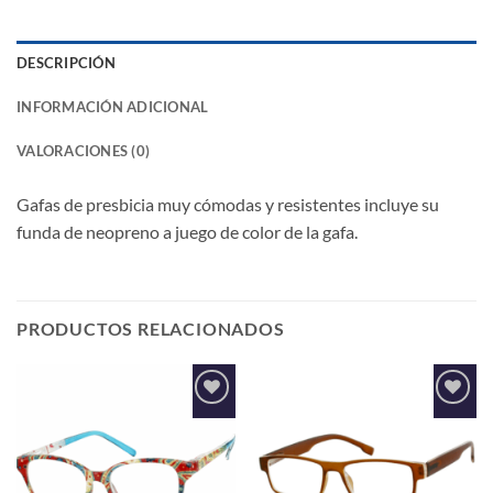
DESCRIPCIÓN
INFORMACIÓN ADICIONAL
VALORACIONES (0)
Gafas de presbicia muy cómodas y resistentes incluye su
funda de neopreno a juego de color de la gafa.
PRODUCTOS RELACIONADOS
Añadir
Añadir
a la
a la
lista de
lista de
deseos
deseos