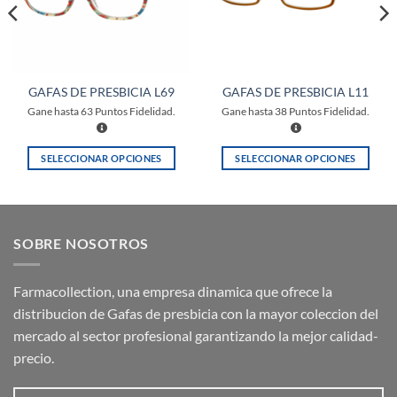
GAFAS DE PRESBICIA L69
GAFAS DE PRESBICIA L11
Gane hasta
63
Puntos Fidelidad.
Gane hasta
38
Puntos Fidelidad.
SELECCIONAR OPCIONES
SELECCIONAR OPCIONES
Este
Este
producto
producto
tiene
tiene
múltiples
múltiples
SOBRE NOSOTROS
variantes.
variantes.
Las
Las
opciones
opciones
Farmacollection, una empresa dinamica que ofrece la
se
se
distribucion de Gafas de presbicia con la mayor coleccion del
pueden
pueden
mercado al sector profesional garantizando la mejor calidad-
elegir
elegir
precio.
en
en
la
la