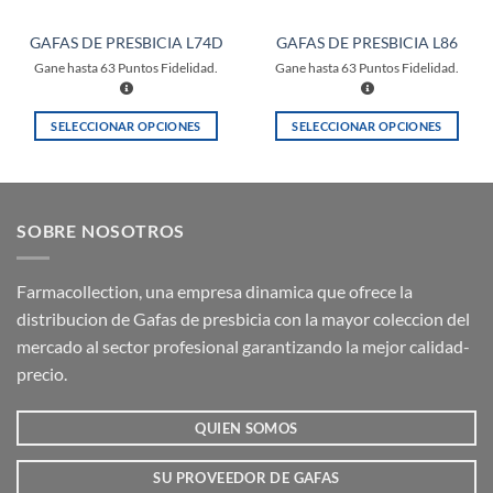
GAFAS DE PRESBICIA L74D
GAFAS DE PRESBICIA L86
Gane hasta
63
Puntos Fidelidad.
Gane hasta
63
Puntos Fidelidad.
SELECCIONAR OPCIONES
SELECCIONAR OPCIONES
Este
Este
producto
producto
tiene
tiene
múltiples
múltiples
SOBRE NOSOTROS
variantes.
variantes.
Las
Las
opciones
opciones
Farmacollection, una empresa dinamica que ofrece la
se
se
distribucion de Gafas de presbicia con la mayor coleccion del
pueden
pueden
mercado al sector profesional garantizando la mejor calidad-
elegir
elegir
precio.
en
en
la
la
QUIEN SOMOS
página
página
de
de
producto
producto
SU PROVEEDOR DE GAFAS