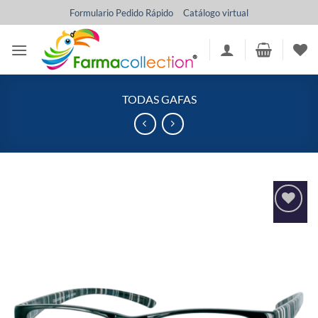
Saltar
Formulario Pedido Rápido
Catálogo virtual
al
contenido
TODAS GAFAS
Añadir
a la
lista
de
deseos