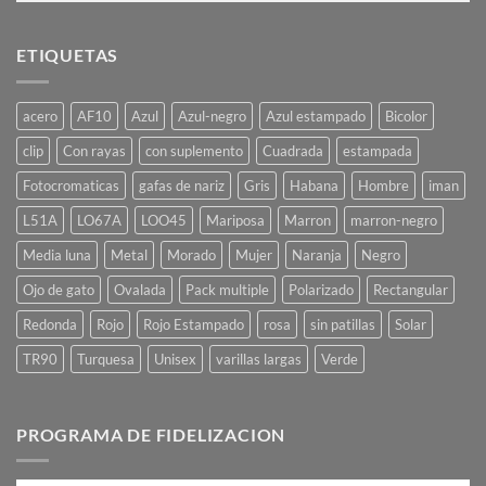
ETIQUETAS
acero
AF10
Azul
Azul-negro
Azul estampado
Bicolor
clip
Con rayas
con suplemento
Cuadrada
estampada
Fotocromaticas
gafas de nariz
Gris
Habana
Hombre
iman
L51A
LO67A
LOO45
Mariposa
Marron
marron-negro
Media luna
Metal
Morado
Mujer
Naranja
Negro
Ojo de gato
Ovalada
Pack multiple
Polarizado
Rectangular
Redonda
Rojo
Rojo Estampado
rosa
sin patillas
Solar
TR90
Turquesa
Unisex
varillas largas
Verde
PROGRAMA DE FIDELIZACION