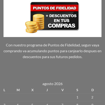
Con nuestro programa de Puntos de Fidelidad, segun vaya
comprando va acumulando puntos para canjearlo despues en
descuentos para sus futuros pedidos.
agosto 2026
L
M
X
J
V
S
D
1
2
3
4
5
6
7
8
9