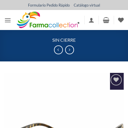
Saltar
Formulario Pedido Rápido
Catálogo virtual
al
contenido
SIN CIERRE
Añadir
a la
lista
de
deseos