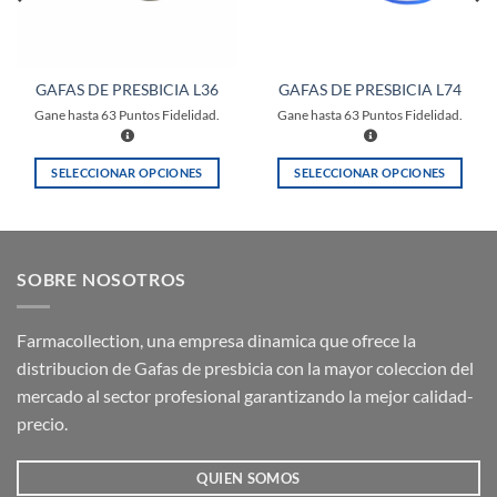
GAFAS DE PRESBICIA L36
GAFAS DE PRESBICIA L74
Gane hasta
63
Puntos Fidelidad.
Gane hasta
63
Puntos Fidelidad.
SELECCIONAR OPCIONES
SELECCIONAR OPCIONES
Este
Este
producto
producto
tiene
tiene
múltiples
múltiples
SOBRE NOSOTROS
variantes.
variantes.
Las
Las
opciones
opciones
Farmacollection, una empresa dinamica que ofrece la
se
se
distribucion de Gafas de presbicia con la mayor coleccion del
pueden
pueden
mercado al sector profesional garantizando la mejor calidad-
elegir
elegir
precio.
en
en
la
la
QUIEN SOMOS
página
página