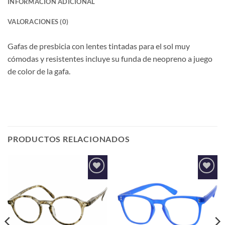
INFORMACIÓN ADICIONAL
VALORACIONES (0)
Gafas de presbicia con lentes tintadas para el sol muy
cómodas y resistentes incluye su funda de neopreno a juego
de color de la gafa.
PRODUCTOS RELACIONADOS
Añadir
Añadir
a la
a la
lista de
lista de
deseos
deseos