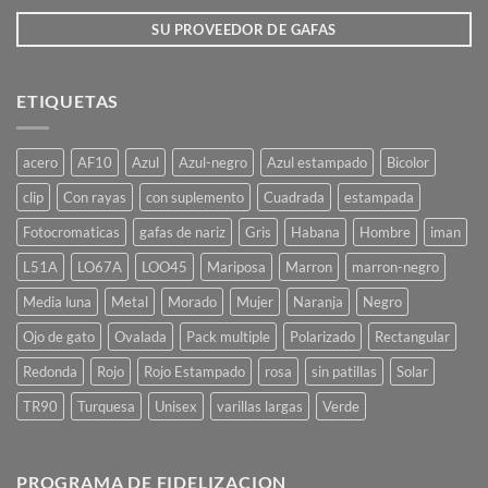
de
de
producto
producto
SU PROVEEDOR DE GAFAS
ETIQUETAS
acero
AF10
Azul
Azul-negro
Azul estampado
Bicolor
clip
Con rayas
con suplemento
Cuadrada
estampada
Fotocromaticas
gafas de nariz
Gris
Habana
Hombre
iman
L51A
LO67A
LOO45
Mariposa
Marron
marron-negro
Media luna
Metal
Morado
Mujer
Naranja
Negro
Ojo de gato
Ovalada
Pack multiple
Polarizado
Rectangular
Redonda
Rojo
Rojo Estampado
rosa
sin patillas
Solar
TR90
Turquesa
Unisex
varillas largas
Verde
PROGRAMA DE FIDELIZACION