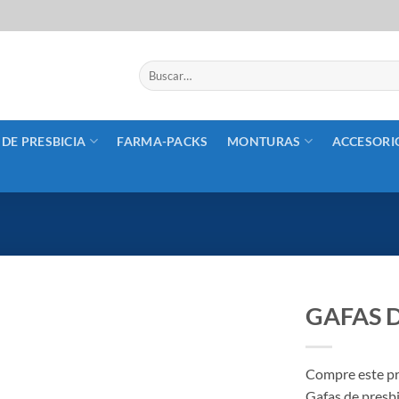
Buscar
por:
 DE PRESBICIA
FARMA-PACKS
MONTURAS
ACCESORI
GAFAS D
Añadir
a la
Compre este pr
lista
Gafas de presb