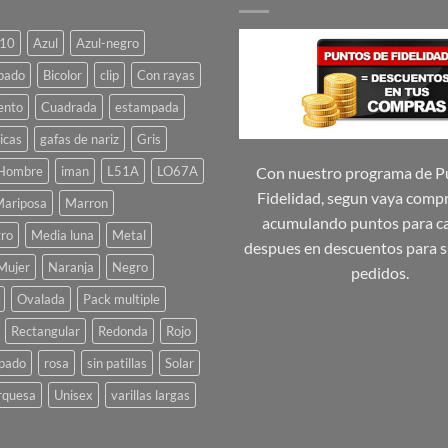
variantes.
variantes.
Las
Las
10
Azul
Azul-negro
opciones
opciones
se
se
pado
Bicolor
clip
Con rayas
pueden
pueden
ento
Cuadrada
estampada
elegir
elegir
icas
gafas de nariz
Gris
en
en
la
la
Hombre
iman
L51A
LO67A
Con nuestro programa de P
página
página
Fidelidad, segun vaya comp
ariposa
Marron
de
de
acumulando puntos para ca
ro
Media luna
Metal
producto
producto
despues en descuentos para s
Mujer
Naranja
Negro
pedidos.
Ovalada
Pack multiple
Rectangular
Redonda
Rojo
pado
rosa
sin patillas
Solar
rquesa
Unisex
varillas largas