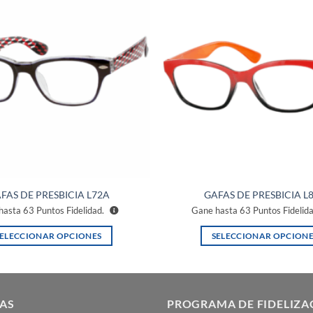
Añadir
a la
lista de
deseos
FAS DE PRESBICIA L72A
GAFAS DE PRESBICIA L
hasta
63
Puntos Fidelidad.
Gane hasta
63
Puntos Fidelid
SELECCIONAR OPCIONES
SELECCIONAR OPCIONE
Este
Este
producto
producto
tiene
tiene
múltiples
múltiples
AS
PROGRAMA DE FIDELIZA