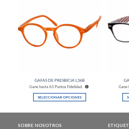
ñadir
Añadir
a la
a la
ista de
lista de
eseos
deseos
GAFAS DE PRESBICIA L36B
GA
Gane hasta
63
Puntos Fidelidad.
Gane 
SELECCIONAR OPCIONES
Este
producto
tiene
múltiples
SOBRE NOSOTROS
ETIQUET