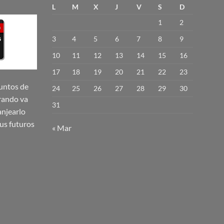
variantes.
L
M
X
J
V
S
D
Las
1
2
opciones
se
3
4
5
6
7
8
9
pueden
10
11
12
13
14
15
16
elegir
17
18
19
20
21
22
23
en
la
untos de
24
25
26
27
28
29
30
página
rando va
31
de
njearlo
producto
us futuros
« Mar