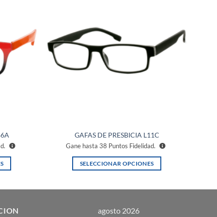
Añadir
Añadir
a la
a la
lista de
lista de
deseos
deseos
86A
GAFAS DE PRESBICIA L11C
ad.
Gane hasta
38
Puntos Fidelidad.
S
SELECCIONAR OPCIONES
Este
producto
tiene
múltiples
CION
agosto 2026