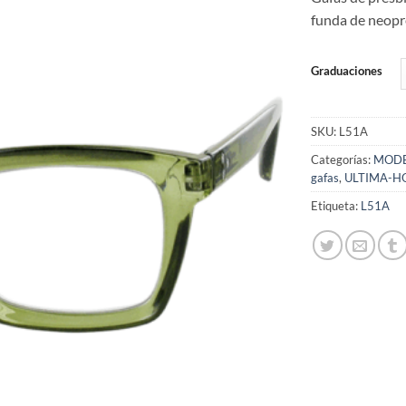
de
deseos
funda de neopre
Graduaciones
SKU:
L51A
Categorías:
MODE
gafas
,
ULTIMA-H
Etiqueta:
L51A