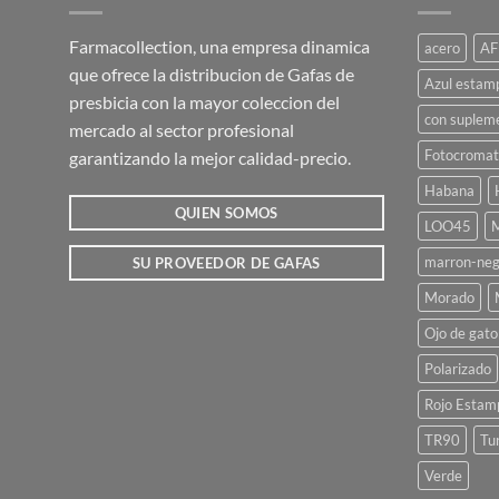
variantes.
Las
Farmacollection, una empresa dinamica
acero
AF
opciones
que ofrece la distribucion de Gafas de
se
Azul estam
presbicia con la mayor coleccion del
pueden
con suplem
mercado al sector profesional
elegir
Fotocromat
garantizando la mejor calidad-precio.
en
la
Habana
página
QUIEN SOMOS
LOO45
M
de
marron-neg
SU PROVEEDOR DE GAFAS
producto
Morado
Ojo de gato
Polarizado
Rojo Estam
TR90
Tu
Verde