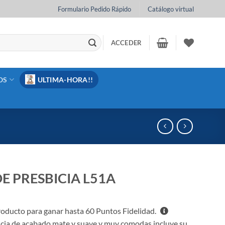
Formulario Pedido Rápido
Catálogo virtual
ACCEDER
OS
ULTIMA-HORA!!
E PRESBICIA L51A
oducto para ganar hasta
60
Puntos Fidelidad.
icia de acabado mate y suave y muy comodas incluye su