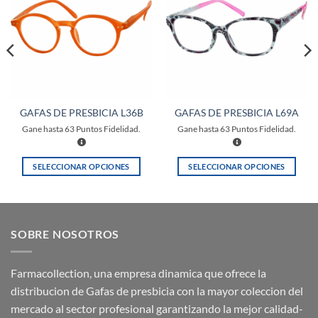
a la
a la
lista de
lista de
deseos
deseos
GAFAS DE PRESBICIA L36B
GAFAS DE PRESBICIA L69A
Gane hasta
63
Puntos Fidelidad.
Gane hasta
63
Puntos Fidelidad.
SELECCIONAR OPCIONES
SELECCIONAR OPCIONES
Este
Este
producto
producto
tiene
tiene
múltiples
múltiples
SOBRE NOSOTROS
variantes.
variantes.
Las
Las
opciones
opciones
Farmacollection, una empresa dinamica que ofrece la
se
se
distribucion de Gafas de presbicia con la mayor coleccion del
pueden
pueden
mercado al sector profesional garantizando la mejor calidad-
elegir
elegir