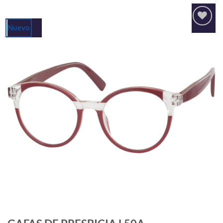
Nuevo
Añadir
a la
lista
de
deseos