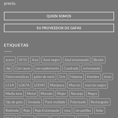
precio.
en
en
la
la
QUIEN SOMOS
página
página
de
de
producto
producto
SU PROVEEDOR DE GAFAS
ETIQUETAS
acero
AF10
Azul
Azul-negro
Azul estampado
Bicolor
clip
Con rayas
con suplemento
Cuadrada
estampada
Fotocromaticas
gafas de nariz
Gris
Habana
Hombre
iman
L51A
LO67A
LOO45
Mariposa
Marron
marron-negro
Media luna
Metal
Morado
Mujer
Naranja
Negro
Ojo de gato
Ovalada
Pack multiple
Polarizado
Rectangular
Redonda
Rojo
Rojo Estampado
rosa
sin patillas
Solar