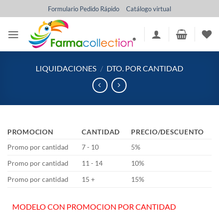
Saltar
Formulario Pedido Rápido
Catálogo virtual
al
contenido
LIQUIDACIONES
/
DTO. POR CANTIDAD
PROMOCION
CANTIDAD
PRECIO/DESCUENTO
Promo por cantidad
7 - 10
5%
Promo por cantidad
11 - 14
10%
Promo por cantidad
15 +
15%
MODELO CON PROMOCION POR CANTIDAD