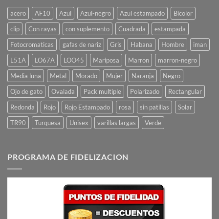
acero
AF10
Azul
Azul-negro
Azul estampado
Bicolor
clip
Con rayas
con suplemento
Cuadrada
estampada
Fotocromaticas
gafas de nariz
Gris
Habana
Hombre
iman
L51A
LO67A
LOO45
Mariposa
Marron
marron-negro
Media luna
Metal
Morado
Mujer
Naranja
Negro
Ojo de gato
Ovalada
Pack multiple
Polarizado
Rectangular
Redonda
Rojo
Rojo Estampado
rosa
sin patillas
Solar
TR90
Turquesa
Unisex
varillas largas
Verde
PROGRAMA DE FIDELIZACION