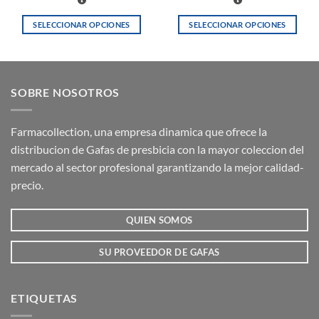
SELECCIONAR OPCIONES
SELECCIONAR OPCIONES
Este
Este
producto
producto
tiene
tiene
múltiples
múltiples
SOBRE NOSOTROS
variantes.
variantes.
Las
Las
opciones
opciones
Farmacollection, una empresa dinamica que ofrece la
se
se
distribucion de Gafas de presbicia con la mayor coleccion del
pueden
pueden
mercado al sector profesional garantizando la mejor calidad-
elegir
elegir
precio.
en
en
la
la
QUIEN SOMOS
página
página
de
de
producto
producto
SU PROVEEDOR DE GAFAS
ETIQUETAS