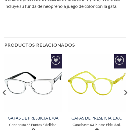
incluye su funda de neopreno a juego de color con la gafa.
PRODUCTOS RELACIONADOS
Añadir
Añadir
a la
a la
lista de
lista de
deseos
deseos
GAFAS DE PRESBICIA L70A
GAFAS DE PRESBICIA L36C
Gane hasta
63
Puntos Fidelidad.
Gane hasta
63
Puntos Fidelidad.