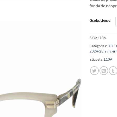
funda de neopre
Graduaciones
SKU:
L10A
Añadir
a la
Categorías:
DTO.
lista
2024/25
,
sin cier
de
deseos
Etiqueta:
L10A