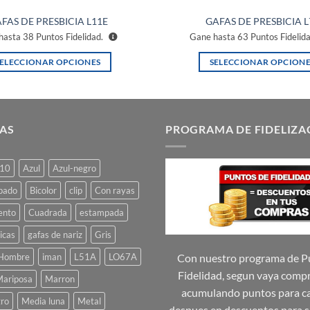
FAS DE PRESBICIA L11E
GAFAS DE PRESBICIA L
hasta
38
Puntos Fidelidad.
Gane hasta
63
Puntos Fidelid
SELECCIONAR OPCIONES
SELECCIONAR OPCIONE
Este
Este
producto
producto
tiene
tiene
múltiples
múltiples
AS
PROGRAMA DE FIDELIZA
variantes.
variantes.
Las
Las
10
Azul
Azul-negro
opciones
opciones
se
se
pado
Bicolor
clip
Con rayas
pueden
pueden
ento
Cuadrada
estampada
elegir
elegir
icas
gafas de nariz
Gris
en
en
la
la
Hombre
iman
L51A
LO67A
Con nuestro programa de P
página
página
Fidelidad, segun vaya comp
ariposa
Marron
de
de
acumulando puntos para ca
ro
Media luna
Metal
producto
producto
despues en descuentos para s