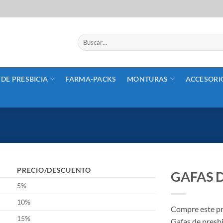
Buscar
por:
 DE PRESBICIA
FARMA-PACKS
MONTURAS
ACCESORI
PRECIO/DESCUENTO
GAFAS D
5%
10%
Compre este pr
15%
Gafas de presb