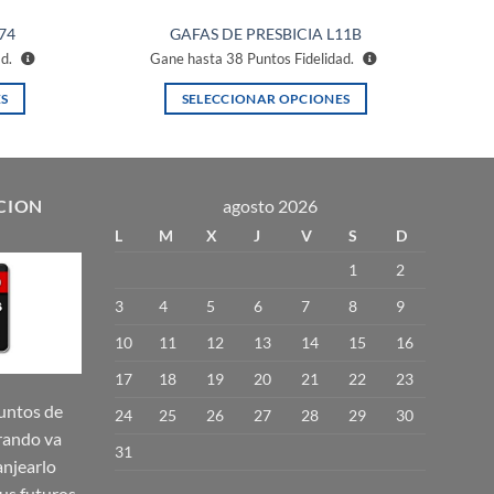
74
GAFAS DE PRESBICIA L11B
ad.
Gane hasta
38
Puntos Fidelidad.
S
SELECCIONAR OPCIONES
Este
producto
tiene
múltiples
CION
agosto 2026
variantes.
L
M
X
J
V
S
D
Las
1
2
opciones
se
3
4
5
6
7
8
9
pueden
10
11
12
13
14
15
16
elegir
17
18
19
20
21
22
23
en
la
untos de
24
25
26
27
28
29
30
página
rando va
31
de
njearlo
producto
us futuros