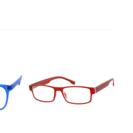
Añadir
Añadir
a la
a la
lista de
lista de
deseos
deseos