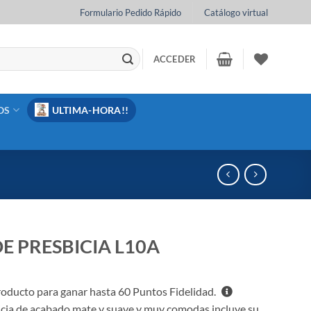
Formulario Pedido Rápido
Catálogo virtual
ACCEDER
OS
ULTIMA-HORA!!
E PRESBICIA L10A
oducto para ganar hasta
60
Puntos Fidelidad.
icia de acabado mate y suave y muy comodas incluye su