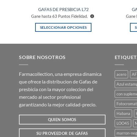
GAFAS DE PRESBICIA L72
GA
Gane hasta
63
Puntos Fidelidad.
Gane 
SELECCIONAR OPCIONES
Este
producto
tiene
múltiples
SOBRE NOSOTROS
ETIQUET
variantes.
Las
Farmacollection, una empresa dinamica
acero
AF
opciones
que ofrece la distribucion de Gafas de
se
Azul estam
presbicia con la mayor coleccion del
pueden
con suplem
mercado al sector profesional
elegir
Fotocromat
garantizando la mejor calidad-precio.
en
la
Habana
página
QUIEN SOMOS
LOO45
M
de
marron-neg
SU PROVEEDOR DE GAFAS
producto