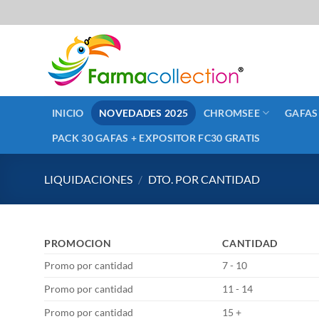
Saltar
al
contenido
INICIO
NOVEDADES 2025
CHROMSEE
GAFAS
PACK 30 GAFAS + EXPOSITOR FC30 GRATIS
LIQUIDACIONES
/
DTO. POR CANTIDAD
PROMOCION
CANTIDAD
Promo por cantidad
7 - 10
Promo por cantidad
11 - 14
Promo por cantidad
15 +