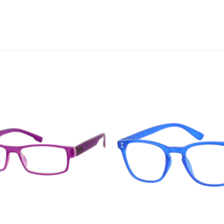
Añadir
a la
lista de
deseos