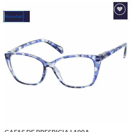
Novedad
Añadir
a la
lista
de
deseos