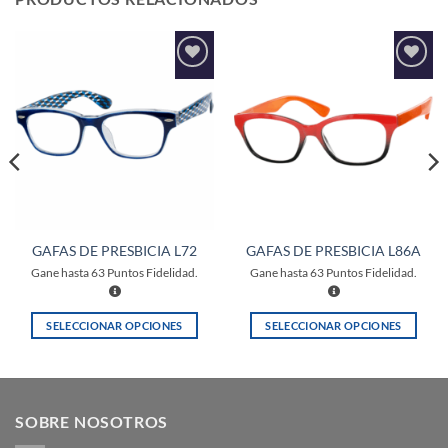
Añadir
Añadir
a la
a la
lista de
lista de
deseos
deseos
GAFAS DE PRESBICIA L72
GAFAS DE PRESBICIA L86A
Gane hasta
63
Puntos Fidelidad.
Gane hasta
63
Puntos Fidelidad.
SELECCIONAR OPCIONES
SELECCIONAR OPCIONES
Este
Este
producto
producto
tiene
tiene
múltiples
múltiples
SOBRE NOSOTROS
variantes.
variantes.