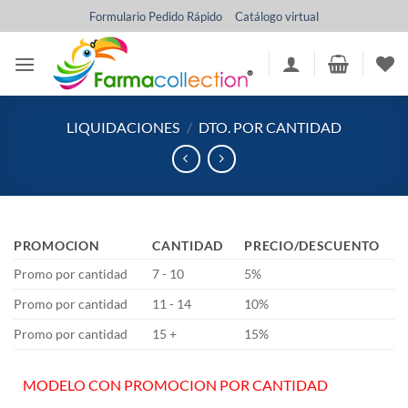
Saltar
Formulario Pedido Rápido
Catálogo virtual
al
contenido
LIQUIDACIONES
/
DTO. POR CANTIDAD
PROMOCION
CANTIDAD
PRECIO/DESCUENTO
Promo por cantidad
7 - 10
5%
Promo por cantidad
11 - 14
10%
Promo por cantidad
15 +
15%
MODELO CON PROMOCION POR CANTIDAD