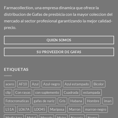
Las
Las
opciones
opciones
Farmacollection, una empresa dinamica que ofrece la
se
se
distribucion de Gafas de presbicia con la mayor coleccion del
pueden
pueden
mercado al sector profesional garantizando la mejor calidad-
elegir
elegir
precio.
en
en
la
la
QUIEN SOMOS
página
página
de
de
producto
producto
SU PROVEEDOR DE GAFAS
ETIQUETAS
acero
AF10
Azul
Azul-negro
Azul estampado
Bicolor
clip
Con rayas
con suplemento
Cuadrada
estampada
Fotocromaticas
gafas de nariz
Gris
Habana
Hombre
iman
L51A
LO67A
LOO45
Mariposa
Marron
marron-negro
Media luna
Metal
Morado
Mujer
Naranja
Negro