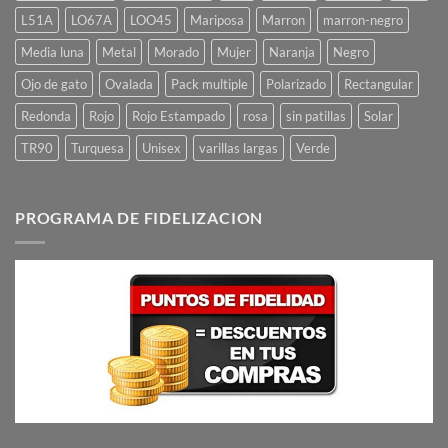
L51A
LO67A
LOO45
Mariposa
Marron
marron-negro
Media luna
Metal
Morado
Mujer
Naranja
Negro
Ojo de gato
Ovalada
Pack multiple
Polarizado
Rectangular
Redonda
Rojo
Rojo Estampado
rosa
sin patillas
Solar
TR90
Turquesa
Unisex
varillas largas
Verde
PROGRAMA DE FIDELIZACION