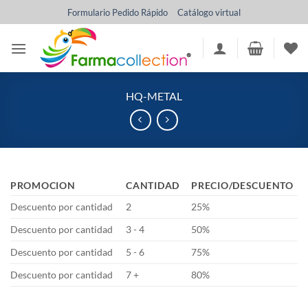
Saltar
Formulario Pedido Rápido
Catálogo virtual
al
contenido
HQ-METAL
PROMOCION
CANTIDAD
PRECIO/DESCUENTO
Descuento por cantidad
2
25%
Descuento por cantidad
3 - 4
50%
Descuento por cantidad
5 - 6
75%
Descuento por cantidad
7 +
80%