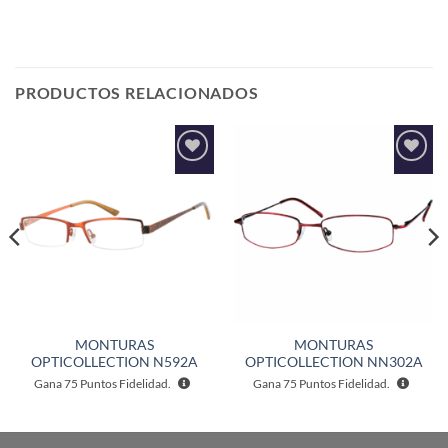
PRODUCTOS RELACIONADOS
Añadir
Añadir
a la
a la
lista de
lista de
deseos
deseos
MONTURAS
MONTURAS
OPTICOLLECTION N592A
OPTICOLLECTION NN302A
Gana
75
Puntos Fidelidad.
Gana
75
Puntos Fidelidad.