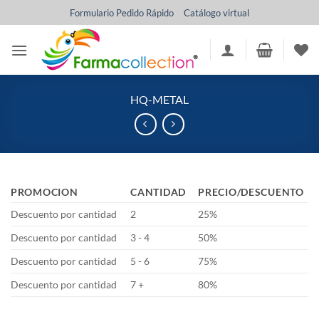
Saltar
Formulario Pedido Rápido
Catálogo virtual
al
contenido
HQ-METAL
PROMOCION
CANTIDAD
PRECIO/DESCUENTO
Descuento por cantidad
2
25%
Descuento por cantidad
3 - 4
50%
Descuento por cantidad
5 - 6
75%
Descuento por cantidad
7 +
80%