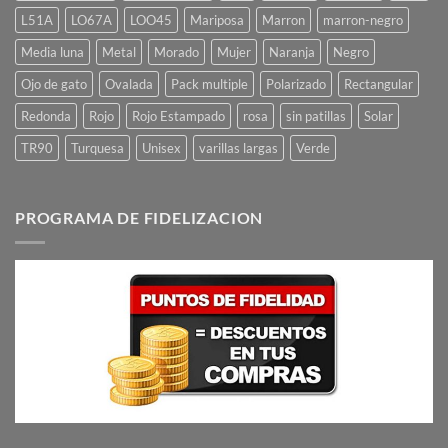
L51A
LO67A
LOO45
Mariposa
Marron
marron-negro
Media luna
Metal
Morado
Mujer
Naranja
Negro
Ojo de gato
Ovalada
Pack multiple
Polarizado
Rectangular
Redonda
Rojo
Rojo Estampado
rosa
sin patillas
Solar
TR90
Turquesa
Unisex
varillas largas
Verde
PROGRAMA DE FIDELIZACION