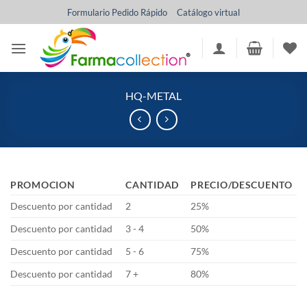
Saltar
Formulario Pedido Rápido
Catálogo virtual
al
contenido
HQ-METAL
PROMOCION
CANTIDAD
PRECIO/DESCUENTO
Descuento por cantidad
2
25%
Descuento por cantidad
3 - 4
50%
Descuento por cantidad
5 - 6
75%
Descuento por cantidad
7 +
80%