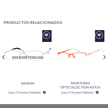
PRODUCTOS RELACIONADOS
Añadir
Añadir
a la
a la
lista de
lista de
deseos
deseos
SIN EXISTENCIAS
MONTURAS
NN309A
OPTICOLLECTION N591A
Gana
75
Puntos Fidelidad.
Gana
75
Puntos Fidelidad.