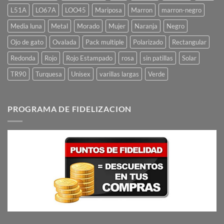
L51A
LO67A
LOO45
Mariposa
Marron
marron-negro
Media luna
Metal
Morado
Mujer
Naranja
Negro
Ojo de gato
Ovalada
Pack multiple
Polarizado
Rectangular
Redonda
Rojo
Rojo Estampado
rosa
sin patillas
Solar
TR90
Turquesa
Unisex
varillas largas
Verde
PROGRAMA DE FIDELIZACION