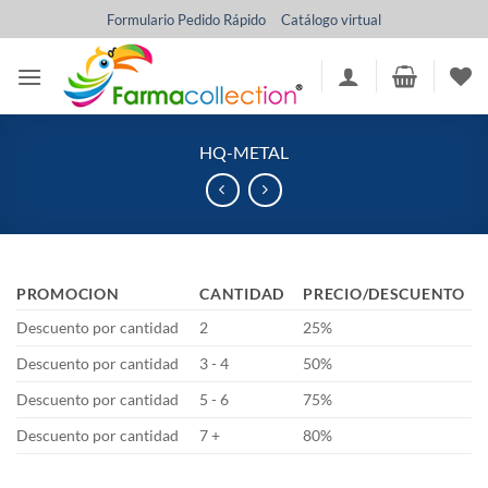
Saltar
Formulario Pedido Rápido
Catálogo virtual
al
contenido
HQ-METAL
PROMOCION
CANTIDAD
PRECIO/DESCUENTO
Descuento por cantidad
2
25%
Descuento por cantidad
3 - 4
50%
Descuento por cantidad
5 - 6
75%
Descuento por cantidad
7 +
80%