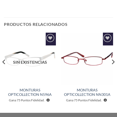
PRODUCTOS RELACIONADOS
Añadir
Añadir
a la
a la
lista de
lista de
deseos
deseos
SIN EXISTENCIAS
MONTURAS
MONTURAS
OPTICOLLECTION N596A
OPTICOLLECTION NN301A
Gana
75
Puntos Fidelidad.
Gana
75
Puntos Fidelidad.