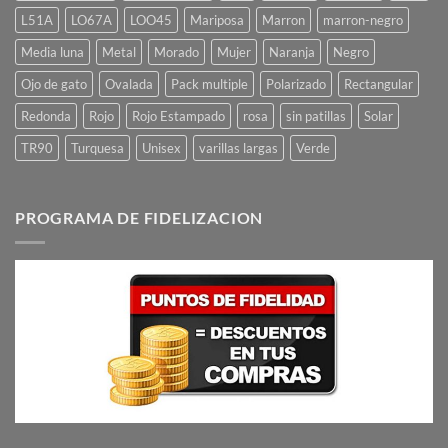
L51A
LO67A
LOO45
Mariposa
Marron
marron-negro
Media luna
Metal
Morado
Mujer
Naranja
Negro
Ojo de gato
Ovalada
Pack multiple
Polarizado
Rectangular
Redonda
Rojo
Rojo Estampado
rosa
sin patillas
Solar
TR90
Turquesa
Unisex
varillas largas
Verde
PROGRAMA DE FIDELIZACION