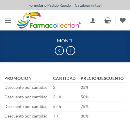
Saltar
Formulario Pedido Rápido
Catálogo virtual
al
contenido
MONEL
PROMOCION
CANTIDAD
PRECIO/DESCUENTO
Descuento por cantidad
2
25%
Descuento por cantidad
3 - 4
50%
Descuento por cantidad
5 - 6
75%
Descuento por cantidad
7 +
80%