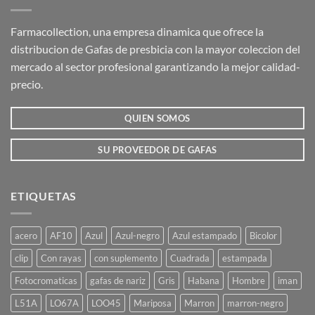
Farmacollection, una empresa dinamica que ofrece la
distribucion de Gafas de presbicia con la mayor coleccion del
mercado al sector profesional garantizando la mejor calidad-
precio.
QUIEN SOMOS
SU PROVEEDOR DE GAFAS
ETIQUETAS
acero
AF10
Azul
Azul-negro
Azul estampado
Bicolor
clip
Con rayas
con suplemento
Cuadrada
estampada
Fotocromaticas
gafas de nariz
Gris
Habana
Hombre
iman
L51A
LO67A
LOO45
Mariposa
Marron
marron-negro