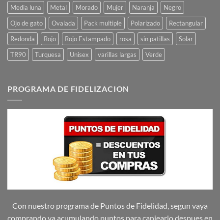
Media luna
Metal
Morado
Mujer
Naranja
Negro
Ojo de gato
Ovalada
Pack multiple
Polarizado
Rectangular
Redonda
Rojo
Rojo Estampado
rosa
sin patillas
Solar
TR90
Turquesa
Unisex
varillas largas
Verde
PROGRAMA DE FIDELIZACION
Con nuestro programa de Puntos de Fidelidad, segun vaya
comprando va acumulando puntos para canjearlo despues en