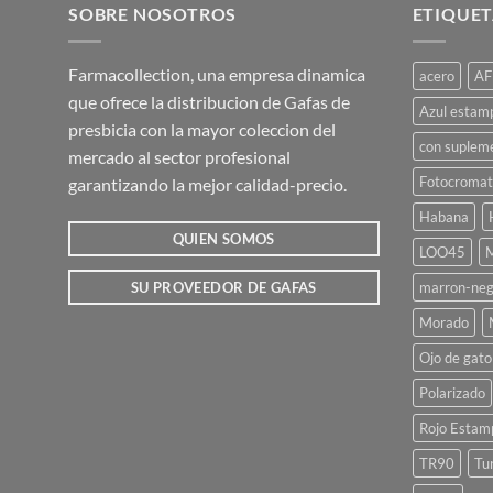
múltiples
SOBRE NOSOTROS
ETIQUET
variantes.
Las
Farmacollection, una empresa dinamica
acero
AF
opciones
que ofrece la distribucion de Gafas de
se
Azul estam
presbicia con la mayor coleccion del
pueden
con suplem
mercado al sector profesional
elegir
Fotocromat
garantizando la mejor calidad-precio.
en
la
Habana
página
QUIEN SOMOS
LOO45
M
de
marron-neg
SU PROVEEDOR DE GAFAS
producto
Morado
Ojo de gato
Polarizado
Rojo Estam
TR90
Tu