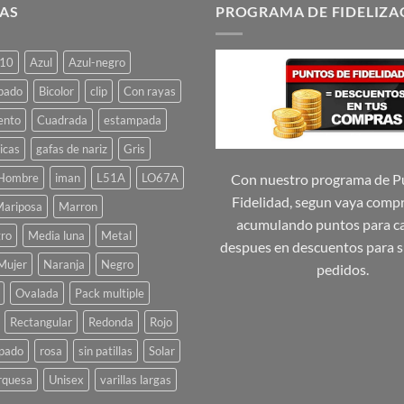
múltiples
múltiples
AS
PROGRAMA DE FIDELIZA
variantes.
variantes.
Las
Las
10
Azul
Azul-negro
opciones
opciones
se
se
pado
Bicolor
clip
Con rayas
pueden
pueden
ento
Cuadrada
estampada
elegir
elegir
icas
gafas de nariz
Gris
en
en
la
la
Hombre
iman
L51A
LO67A
Con nuestro programa de P
página
página
Fidelidad, segun vaya comp
ariposa
Marron
de
de
acumulando puntos para ca
ro
Media luna
Metal
producto
producto
despues en descuentos para s
Mujer
Naranja
Negro
pedidos.
Ovalada
Pack multiple
Rectangular
Redonda
Rojo
pado
rosa
sin patillas
Solar
rquesa
Unisex
varillas largas