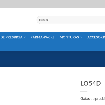
Buscar
por:
 DE PRESBICIA
FARMA-PACKS
MONTURAS
ACCESORI
LO54D
Añadir
a la
Gafas de presbi
lista