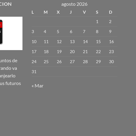
múltiples
CION
agosto 2026
variantes.
L
M
X
J
V
S
D
Las
1
2
opciones
se
3
4
5
6
7
8
9
pueden
10
11
12
13
14
15
16
elegir
17
18
19
20
21
22
23
en
la
untos de
24
25
26
27
28
29
30
página
rando va
31
de
njearlo
producto
us futuros
« Mar