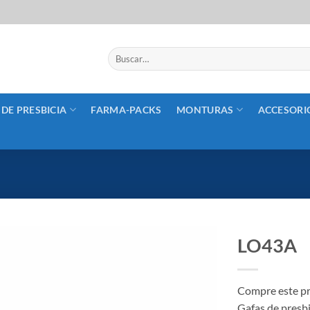
Buscar
por:
 DE PRESBICIA
FARMA-PACKS
MONTURAS
ACCESORI
LO43A
Añadir
a la
Compre este pr
lista
Gafas de presbi