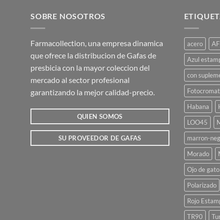
tiene
múltiples
SOBRE NOSOTROS
ETIQUET
variantes.
Las
Farmacollection, una empresa dinamica
acero
AF
opciones
que ofrece la distribucion de Gafas de
se
Azul estam
presbicia con la mayor coleccion del
pueden
con suplem
mercado al sector profesional
elegir
Fotocromat
garantizando la mejor calidad-precio.
en
la
Habana
página
QUIEN SOMOS
LOO45
M
de
marron-neg
SU PROVEEDOR DE GAFAS
producto
Morado
Ojo de gato
Polarizado
Rojo Estam
TR90
Tu