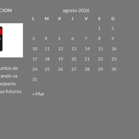
tiene
múltiples
CION
agosto 2026
variantes.
L
M
X
J
V
S
D
Las
1
2
opciones
se
3
4
5
6
7
8
9
pueden
10
11
12
13
14
15
16
elegir
17
18
19
20
21
22
23
en
la
untos de
24
25
26
27
28
29
30
página
rando va
31
de
njearlo
producto
us futuros
« Mar