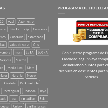
tiene
tiene
múltiples
múltiples
AS
PROGRAMA DE FIDELIZA
variantes.
variantes.
Las
Las
10
Azul
Azul-negro
opciones
opciones
se
se
pado
Bicolor
clip
Con rayas
pueden
pueden
ento
Cuadrada
estampada
elegir
elegir
icas
gafas de nariz
Gris
en
en
la
la
Hombre
iman
L51A
LO67A
Con nuestro programa de P
página
página
Fidelidad, segun vaya comp
ariposa
Marron
de
de
acumulando puntos para ca
ro
Media luna
Metal
producto
producto
despues en descuentos para s
Mujer
Naranja
Negro
pedidos.
Ovalada
Pack multiple
Rectangular
Redonda
Rojo
pado
rosa
sin patillas
Solar
rquesa
Unisex
varillas largas