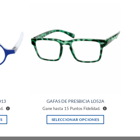
Añadir
Añadir
a la
a la
lista de
lista de
deseos
deseos
O13
GAFAS DE PRESBICIA LO52A
ad.
Gane hasta
15
Puntos Fidelidad.
S
SELECCIONAR OPCIONES
Este
producto