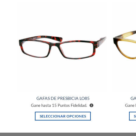
ñadir
Añadir
a la
a la
ista de
lista de
eseos
deseos
GAFAS DE PRESBICIA LO85
GA
Gane hasta
15
Puntos Fidelidad.
Gane 
SELECCIONAR OPCIONES
Este
producto