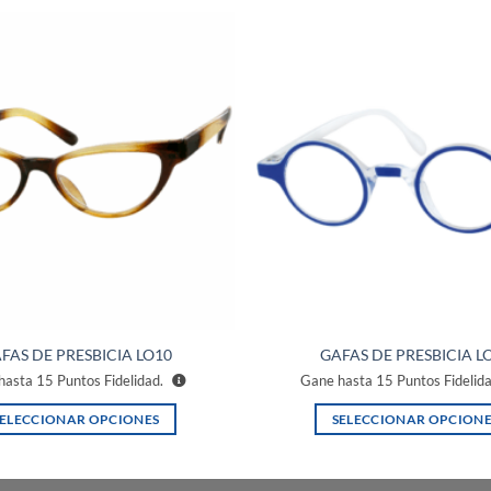
Añadir
a la
lista de
deseos
FAS DE PRESBICIA LO10
GAFAS DE PRESBICIA L
hasta
15
Puntos Fidelidad.
Gane hasta
15
Puntos Fidelid
SELECCIONAR OPCIONES
SELECCIONAR OPCIONE
Este
Este
producto
producto