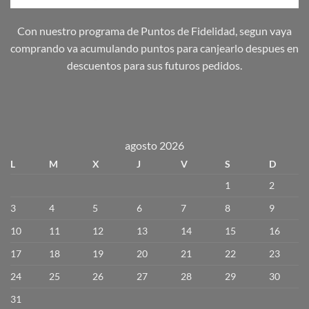
Con nuestro programa de Puntos de Fidelidad, segun vaya
comprando va acumulando puntos para canjearlo despues en
descuentos para sus futuros pedidos.
agosto 2026
L
M
X
J
V
S
D
1
2
3
4
5
6
7
8
9
10
11
12
13
14
15
16
17
18
19
20
21
22
23
24
25
26
27
28
29
30
31