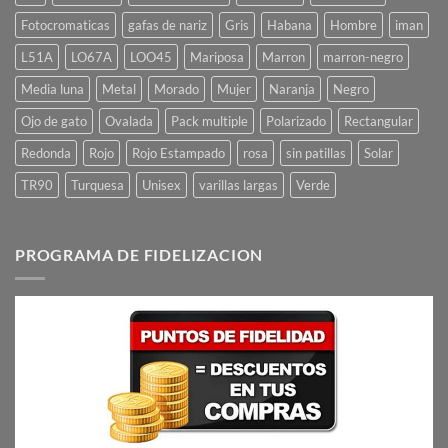
Fotocromaticas
gafas de nariz
Gris
Habana
Hombre
iman
L51A
LO67A
LOO45
Mariposa
Marron
marron-negro
Media luna
Metal
Morado
Mujer
Naranja
Negro
Ojo de gato
Ovalada
Pack multiple
Polarizado
Rectangular
Redonda
Rojo
Rojo Estampado
rosa
sin patillas
Solar
TR90
Turquesa
Unisex
varillas largas
Verde
PROGRAMA DE FIDELIZACION