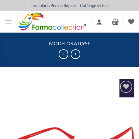
Saltar
Formulario Pedido Rápido
Catálogo virtual
al
contenido
MODELOS A 0,95€
Añadir
a la
lista
de
deseos