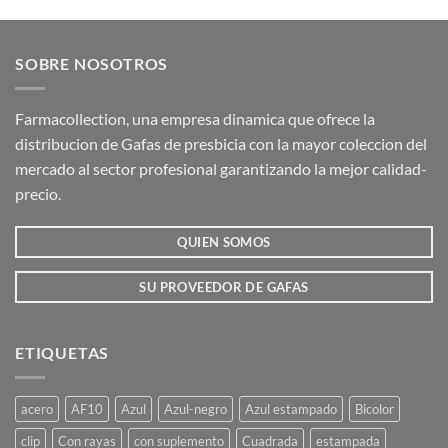
producto
producto
tiene
tiene
múltiples
múltiples
SOBRE NOSOTROS
variantes.
variantes.
Las
Las
opciones
opciones
Farmacollection, una empresa dinamica que ofrece la
se
se
distribucion de Gafas de presbicia con la mayor coleccion del
pueden
pueden
mercado al sector profesional garantizando la mejor calidad-
elegir
elegir
precio.
en
en
la
la
QUIEN SOMOS
página
página
de
de
producto
producto
SU PROVEEDOR DE GAFAS
ETIQUETAS
acero
AF10
Azul
Azul-negro
Azul estampado
Bicolor
clip
Con rayas
con suplemento
Cuadrada
estampada