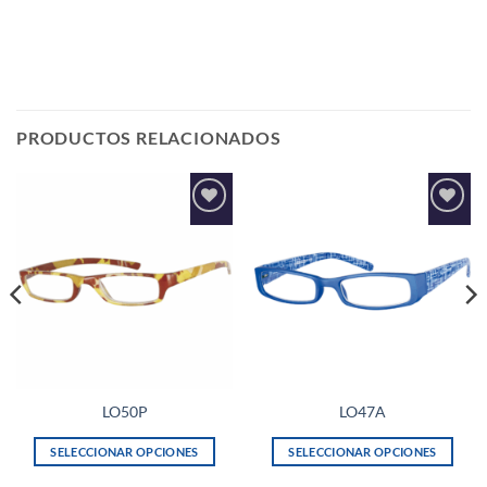
PRODUCTOS RELACIONADOS
Añadir
Añadir
a la
a la
lista de
lista de
deseos
deseos
LO50P
LO47A
SELECCIONAR OPCIONES
SELECCIONAR OPCIONES
Este
Este