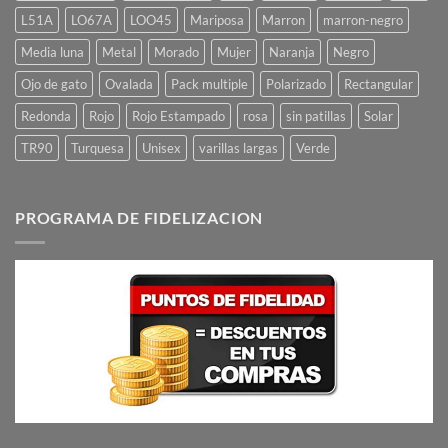
L51A
LO67A
LOO45
Mariposa
Marron
marron-negro
Media luna
Metal
Morado
Mujer
Naranja
Negro
Ojo de gato
Ovalada
Pack multiple
Polarizado
Rectangular
Redonda
Rojo
Rojo Estampado
rosa
sin patillas
Solar
TR90
Turquesa
Unisex
varillas largas
Verde
PROGRAMA DE FIDELIZACION