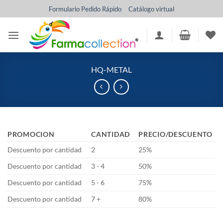
Saltar
Formulario Pedido Rápido
Catálogo virtual
al
contenido
HQ-METAL
PROMOCION
CANTIDAD
PRECIO/DESCUENTO
Descuento por cantidad
2
25%
Descuento por cantidad
3 - 4
50%
Descuento por cantidad
5 - 6
75%
Descuento por cantidad
7 +
80%