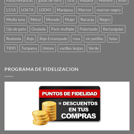
Fotocromaticas
gafas de nariz
Gris
Habana
Hombre
iman
L51A
LO67A
LOO45
Mariposa
Marron
marron-negro
Media luna
Metal
Morado
Mujer
Naranja
Negro
Ojo de gato
Ovalada
Pack multiple
Polarizado
Rectangular
Redonda
Rojo
Rojo Estampado
rosa
sin patillas
Solar
TR90
Turquesa
Unisex
varillas largas
Verde
PROGRAMA DE FIDELIZACION