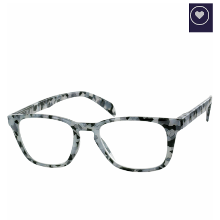
Añadir
a la
lista
de
deseos