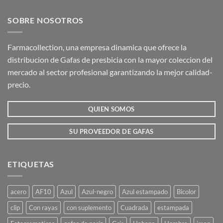
tiene
tiene
múltiples
múltiples
SOBRE NOSOTROS
variantes.
variantes.
Las
Las
opciones
opciones
Farmacollection, una empresa dinamica que ofrece la
se
se
distribucion de Gafas de presbicia con la mayor coleccion del
pueden
pueden
mercado al sector profesional garantizando la mejor calidad-
elegir
elegir
precio.
en
en
la
la
QUIEN SOMOS
página
página
de
de
producto
producto
SU PROVEEDOR DE GAFAS
ETIQUETAS
acero
AF10
Azul
Azul-negro
Azul estampado
Bicolor
clip
Con rayas
con suplemento
Cuadrada
estampada