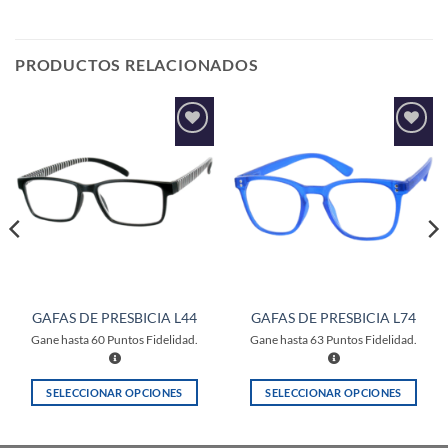
PRODUCTOS RELACIONADOS
Añadir
Añadir
a la
a la
lista de
lista de
deseos
deseos
GAFAS DE PRESBICIA L44
GAFAS DE PRESBICIA L74
Gane hasta
60
Puntos Fidelidad.
Gane hasta
63
Puntos Fidelidad.
SELECCIONAR OPCIONES
SELECCIONAR OPCIONES
Este
Este
producto
producto