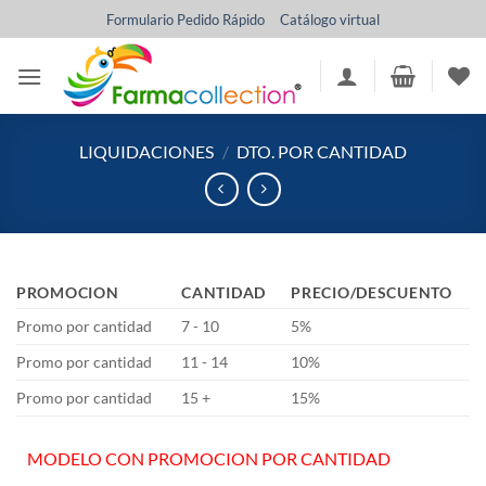
Saltar
Formulario Pedido Rápido
Catálogo virtual
al
contenido
LIQUIDACIONES
/
DTO. POR CANTIDAD
PROMOCION
CANTIDAD
PRECIO/DESCUENTO
Promo por cantidad
7 - 10
5%
Promo por cantidad
11 - 14
10%
Promo por cantidad
15 +
15%
MODELO CON PROMOCION POR CANTIDAD