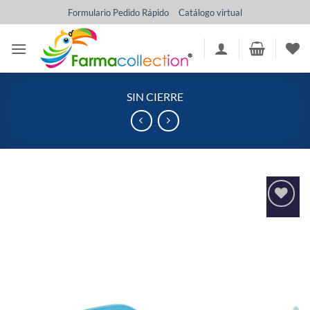
Saltar
Formulario Pedido Rápido
Catálogo virtual
al
contenido
SIN CIERRE
Añadir
a la
lista
de
deseos