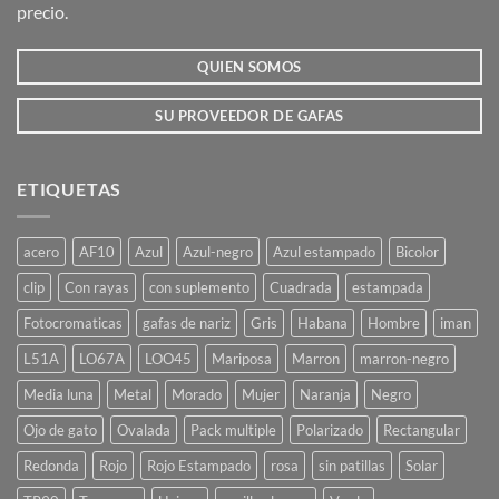
precio.
en
en
la
la
QUIEN SOMOS
página
página
de
de
producto
producto
SU PROVEEDOR DE GAFAS
ETIQUETAS
acero
AF10
Azul
Azul-negro
Azul estampado
Bicolor
clip
Con rayas
con suplemento
Cuadrada
estampada
Fotocromaticas
gafas de nariz
Gris
Habana
Hombre
iman
L51A
LO67A
LOO45
Mariposa
Marron
marron-negro
Media luna
Metal
Morado
Mujer
Naranja
Negro
Ojo de gato
Ovalada
Pack multiple
Polarizado
Rectangular
Redonda
Rojo
Rojo Estampado
rosa
sin patillas
Solar