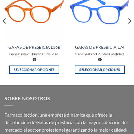
a la
a la
lista de
lista de
deseos
deseos
GAFAS DE PRESBICIA L36B
GAFAS DE PRESBICIA L74
Gane hasta
63
Puntos Fidelidad.
Gane hasta
63
Puntos Fidelidad.
SELECCIONAR OPCIONES
SELECCIONAR OPCIONES
Este
Este
producto
producto
tiene
tiene
múltiples
múltiples
SOBRE NOSOTROS
variantes.
variantes.
Las
Las
opciones
opciones
Farmacollection, una empresa dinamica que ofrece la
se
se
distribucion de Gafas de presbicia con la mayor coleccion del
pueden
pueden
mercado al sector profesional garantizando la mejor calidad-
elegir
elegir