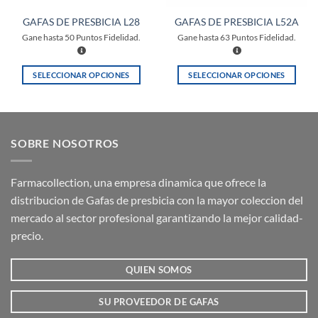
GAFAS DE PRESBICIA L28
GAFAS DE PRESBICIA L52A
Gane hasta
50
Puntos Fidelidad.
Gane hasta
63
Puntos Fidelidad.
SELECCIONAR OPCIONES
SELECCIONAR OPCIONES
Este
Este
producto
producto
tiene
tiene
múltiples
múltiples
SOBRE NOSOTROS
variantes.
variantes.
Las
Las
opciones
opciones
Farmacollection, una empresa dinamica que ofrece la
se
se
distribucion de Gafas de presbicia con la mayor coleccion del
pueden
pueden
mercado al sector profesional garantizando la mejor calidad-
elegir
elegir
precio.
en
en
la
la
QUIEN SOMOS
página
página
de
de
producto
producto
SU PROVEEDOR DE GAFAS