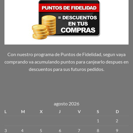
Con nuestro programa de Puntos de Fidelidad, segun vaya
comprando va acumulando puntos para canjearlo despues en
descuentos para sus futuros pedidos.
agosto 2026
L
M
X
J
V
S
D
1
2
3
4
5
6
7
8
9