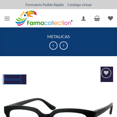
Saltar
Formulario Pedido Rápido
Catálogo virtual
al
contenido
METALICAS
Novedad
Añadir
a la
lista
de
deseos