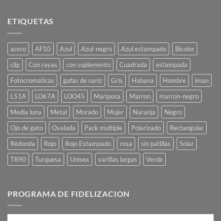
ETIQUETAS
acero
AF10
Azul
Azul-negro
Azul estampado
Bicolor
clip
Con rayas
con suplemento
Cuadrada
estampada
Fotocromaticas
gafas de nariz
Gris
Habana
Hombre
iman
L51A
LO67A
LOO45
Mariposa
Marron
marron-negro
Media luna
Metal
Morado
Mujer
Naranja
Negro
Ojo de gato
Ovalada
Pack multiple
Polarizado
Rectangular
Redonda
Rojo
Rojo Estampado
rosa
sin patillas
Solar
TR90
Turquesa
Unisex
varillas largas
Verde
PROGRAMA DE FIDELIZACION