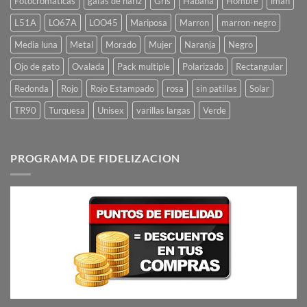
Fotocromaticas
gafas de nariz
Gris
Habana
Hombre
iman
L51A
LO67A
LOO45
Mariposa
Marron
marron-negro
Media luna
Metal
Morado
Mujer
Naranja
Negro
Ojo de gato
Ovalada
Pack multiple
Polarizado
Rectangular
Redonda
Rojo
Rojo Estampado
rosa
sin patillas
Solar
TR90
Turquesa
Unisex
varillas largas
Verde
PROGRAMA DE FIDELIZACION