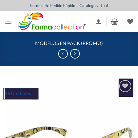
Saltar
Formulario Pedido Rápido
Catálogo virtual
al
contenido
MODELOS EN PACK (PROMO)
26 Unidades
Añadir
a la
lista
de
deseos