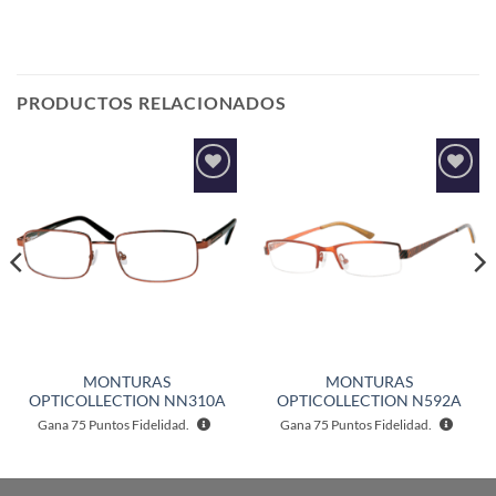
PRODUCTOS RELACIONADOS
Añadir
Añadir
a la
a la
lista de
lista de
deseos
deseos
MONTURAS
MONTURAS
OPTICOLLECTION NN310A
OPTICOLLECTION N592A
Gana
75
Puntos Fidelidad.
Gana
75
Puntos Fidelidad.