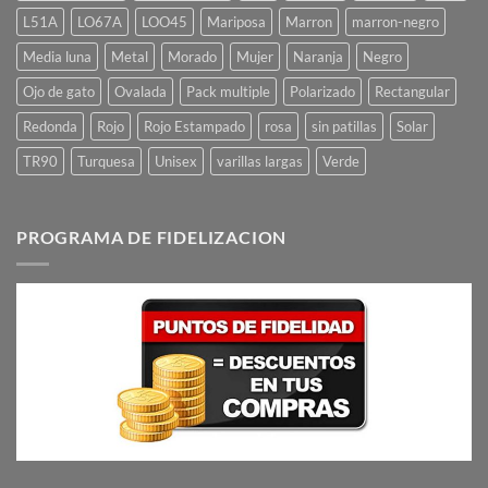
L51A
LO67A
LOO45
Mariposa
Marron
marron-negro
Media luna
Metal
Morado
Mujer
Naranja
Negro
Ojo de gato
Ovalada
Pack multiple
Polarizado
Rectangular
Redonda
Rojo
Rojo Estampado
rosa
sin patillas
Solar
TR90
Turquesa
Unisex
varillas largas
Verde
PROGRAMA DE FIDELIZACION