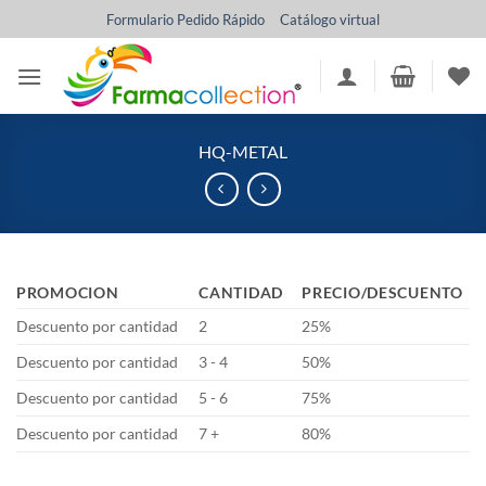
Saltar
Formulario Pedido Rápido
Catálogo virtual
al
contenido
HQ-METAL
PROMOCION
CANTIDAD
PRECIO/DESCUENTO
Descuento por cantidad
2
25%
Descuento por cantidad
3 - 4
50%
Descuento por cantidad
5 - 6
75%
Descuento por cantidad
7 +
80%