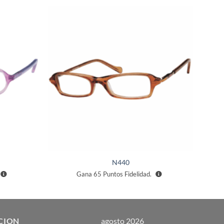
Añadir
Añadir
a la
a la
lista de
lista de
deseos
deseos
N440
Gana
65
Puntos Fidelidad.
CION
agosto 2026