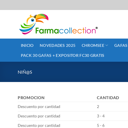
Saltar
al
contenido
INICIO
NOVEDADES 2025
CHROMSEE
GAFAS
PACK 30 GAFAS + EXPOSITOR FC30 GRATIS
NIÑ@S
PROMOCION
CANTIDAD
Descuento por cantidad
2
Descuento por cantidad
3 - 4
Descuento por cantidad
5 - 6