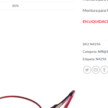
80%
Montura para N
EN LIQUIDAC
Añadir
SKU:
N429A
a la
Categoría:
NIÑ@
lista
de
Etiqueta:
N429A
deseos