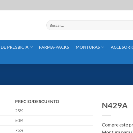
Buscar
por:
 DE PRESBICIA
FARMA-PACKS
MONTURAS
ACCESORI
PRECIO/DESCUENTO
N429A
25%
50%
Compre este p
75%
Montura para 