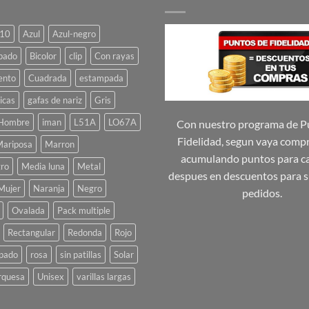
10
Azul
Azul-negro
pado
Bicolor
clip
Con rayas
ento
Cuadrada
estampada
icas
gafas de nariz
Gris
Hombre
iman
L51A
LO67A
Con nuestro programa de P
Fidelidad, segun vaya comp
ariposa
Marron
acumulando puntos para ca
ro
Media luna
Metal
despues en descuentos para s
Mujer
Naranja
Negro
pedidos.
Ovalada
Pack multiple
Rectangular
Redonda
Rojo
pado
rosa
sin patillas
Solar
rquesa
Unisex
varillas largas