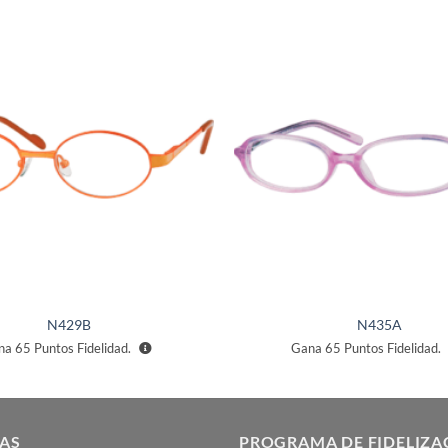
Añadir
a la
lista de
deseos
N429B
N435A
na
65
Puntos Fidelidad.
Gana
65
Puntos Fidelidad.
AS
PROGRAMA DE FIDELIZA