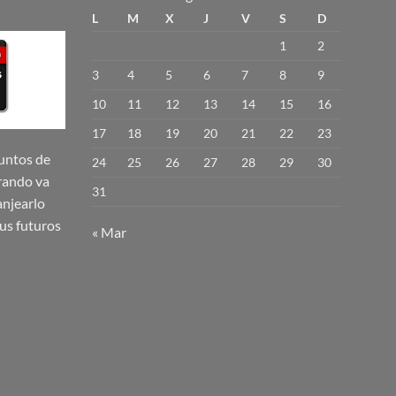
L
M
X
J
V
S
D
1
2
3
4
5
6
7
8
9
10
11
12
13
14
15
16
17
18
19
20
21
22
23
untos de
24
25
26
27
28
29
30
rando va
31
njearlo
us futuros
« Mar