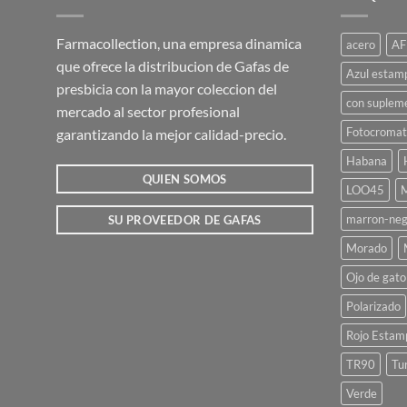
Farmacollection, una empresa dinamica
acero
AF
que ofrece la distribucion de Gafas de
Azul estam
presbicia con la mayor coleccion del
con suplem
mercado al sector profesional
Fotocromat
garantizando la mejor calidad-precio.
Habana
QUIEN SOMOS
LOO45
M
marron-neg
SU PROVEEDOR DE GAFAS
Morado
Ojo de gato
Polarizado
Rojo Estam
TR90
Tu
Verde