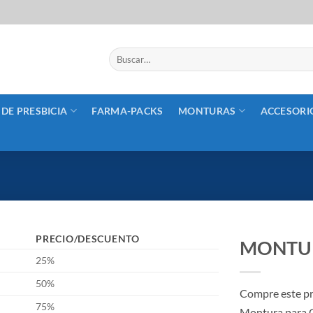
Buscar
por:
 DE PRESBICIA
FARMA-PACKS
MONTURAS
ACCESORI
PRECIO/DESCUENTO
MONTUR
25%
50%
Compre este p
75%
Montura para 