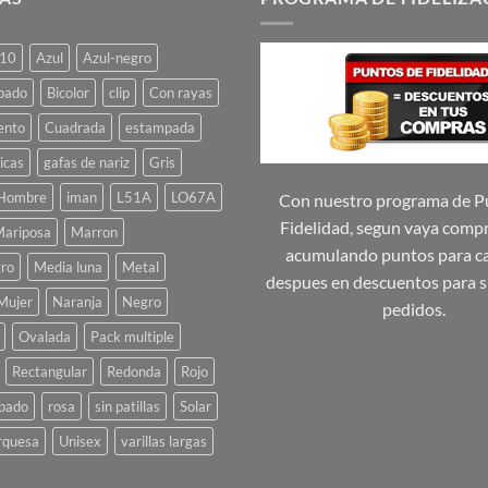
10
Azul
Azul-negro
pado
Bicolor
clip
Con rayas
ento
Cuadrada
estampada
icas
gafas de nariz
Gris
Hombre
iman
L51A
LO67A
Con nuestro programa de P
Fidelidad, segun vaya comp
ariposa
Marron
acumulando puntos para ca
ro
Media luna
Metal
despues en descuentos para s
Mujer
Naranja
Negro
pedidos.
Ovalada
Pack multiple
Rectangular
Redonda
Rojo
pado
rosa
sin patillas
Solar
rquesa
Unisex
varillas largas