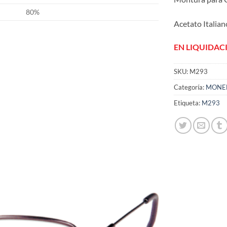
80%
Acetato Italian
EN LIQUIDAC
SKU:
M293
Categoría:
MONE
Añadir
a la
Etiqueta:
M293
lista
de
deseos