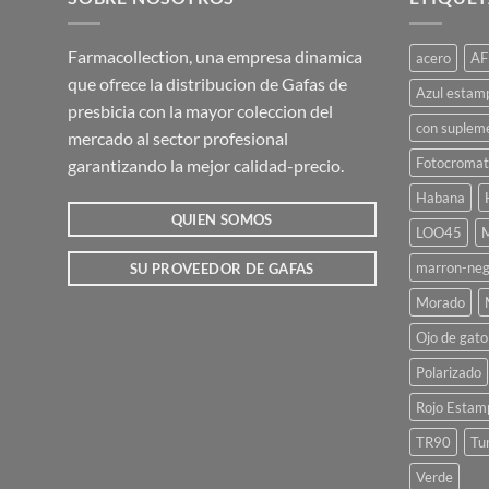
Farmacollection, una empresa dinamica
acero
AF
que ofrece la distribucion de Gafas de
Azul estam
presbicia con la mayor coleccion del
con suplem
mercado al sector profesional
Fotocromat
garantizando la mejor calidad-precio.
Habana
QUIEN SOMOS
LOO45
M
marron-neg
SU PROVEEDOR DE GAFAS
Morado
Ojo de gato
Polarizado
Rojo Estam
TR90
Tu
Verde