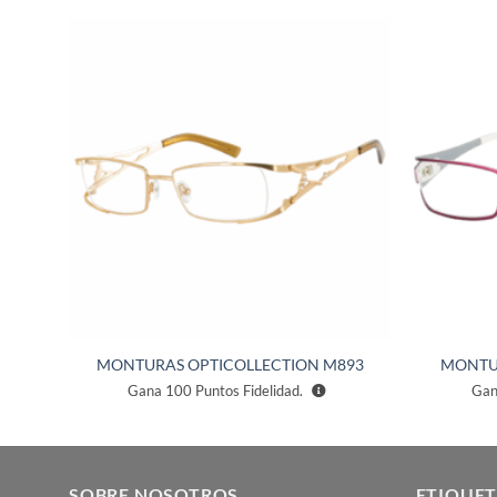
ñadir
Añadir
a la
a la
ista de
lista de
eseos
deseos
98A
MONTURAS OPTICOLLECTION M893
MONTU
Gana
100
Puntos Fidelidad.
Ga
SOBRE NOSOTROS
ETIQUET