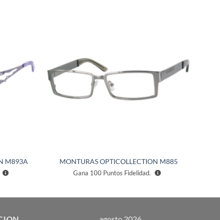
Añadir
Añadir
a la
a la
lista de
lista de
deseos
deseos
N M893A
MONTURAS OPTICOLLECTION M885
Gana
100
Puntos Fidelidad.
CION
agosto 2026