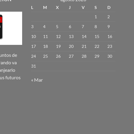
L
M
X
J
V
S
D
1
2
3
4
5
6
7
8
9
10
11
12
13
14
15
16
17
18
19
20
21
22
23
untos de
24
25
26
27
28
29
30
rando va
31
njearlo
us futuros
« Mar