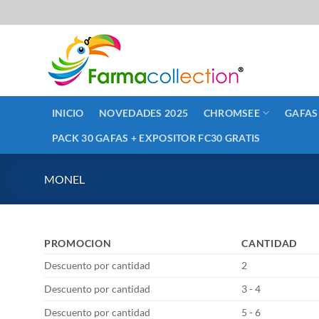
Saltar
al
contenido
INICIO
NOVEDADES 2025
CHROMSEE
GAFAS
PACK 30 GAFAS + EXPOSITOR FC30 GRATIS
MONEL
PROMOCION
CANTIDAD
Descuento por cantidad
2
Descuento por cantidad
3 - 4
Descuento por cantidad
5 - 6