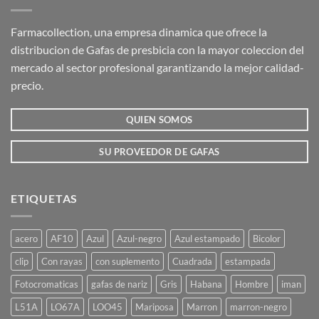
Farmacollection, una empresa dinamica que ofrece la
distribucion de Gafas de presbicia con la mayor coleccion del
mercado al sector profesional garantizando la mejor calidad-
precio.
QUIEN SOMOS
SU PROVEEDOR DE GAFAS
ETIQUETAS
acero
AF10
Azul
Azul-negro
Azul estampado
Bicolor
clip
Con rayas
con suplemento
Cuadrada
estampada
Fotocromaticas
gafas de nariz
Gris
Habana
Hombre
iman
L51A
LO67A
LOO45
Mariposa
Marron
marron-negro