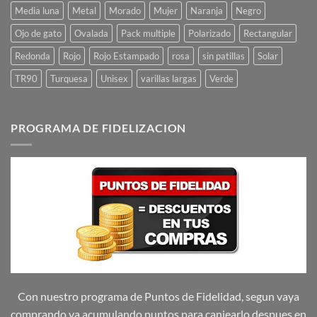
Media luna
Metal
Morado
Mujer
Naranja
Negro
Ojo de gato
Ovalada
Pack multiple
Polarizado
Rectangular
Redonda
Rojo
Rojo Estampado
rosa
sin patillas
Solar
TR90
Turquesa
Unisex
varillas largas
Verde
PROGRAMA DE FIDELIZACION
Con nuestro programa de Puntos de Fidelidad, segun vaya
comprando va acumulando puntos para canjearlo despues en