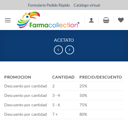
Saltar
Formulario Pedido Rápido
Catálogo virtual
al
contenido
ACETATO
PROMOCION
CANTIDAD
PRECIO/DESCUENTO
Descuento por cantidad
2
25%
Descuento por cantidad
3 - 4
50%
Descuento por cantidad
5 - 6
75%
Descuento por cantidad
7 +
80%