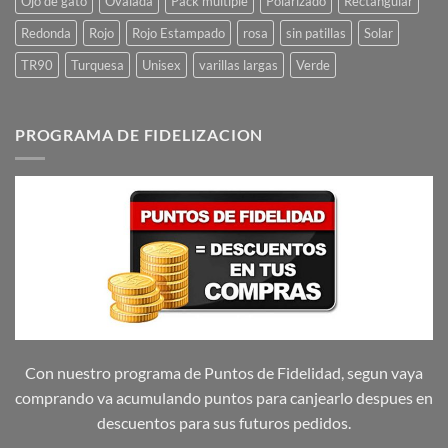
Ojo de gato
Ovalada
Pack multiple
Polarizado
Rectangular
Redonda
Rojo
Rojo Estampado
rosa
sin patillas
Solar
TR90
Turquesa
Unisex
varillas largas
Verde
PROGRAMA DE FIDELIZACION
Con nuestro programa de Puntos de Fidelidad, segun vaya
comprando va acumulando puntos para canjearlo despues en
descuentos para sus futuros pedidos.