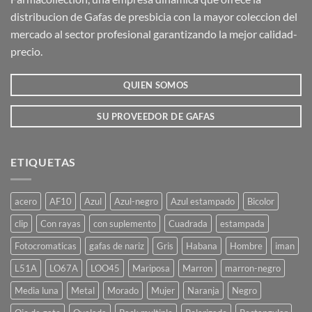
distribucion de Gafas de presbicia con la mayor coleccion del
mercado al sector profesional garantizando la mejor calidad-
precio.
QUIEN SOMOS
SU PROVEEDOR DE GAFAS
ETIQUETAS
acero
AF10
Azul
Azul-negro
Azul estampado
Bicolor
clip
Con rayas
con suplemento
Cuadrada
estampada
Fotocromaticas
gafas de nariz
Gris
Habana
Hombre
iman
L51A
LO67A
LOO45
Mariposa
Marron
marron-negro
Media luna
Metal
Morado
Mujer
Naranja
Negro