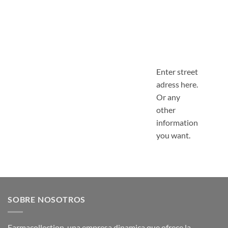
Enter street
adress here.
Or any
other
information
you want.
SOBRE NOSOTROS
Farmacollection, una empresa dinamica que ofrece la