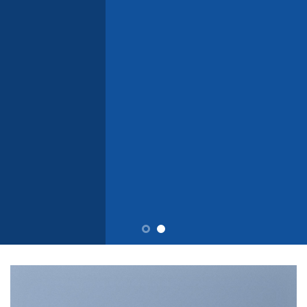
consectetuer adipiscing elit, sed
diam nonummy nibh euismod
tincidunt ut laoreet dolore
magna aliquam erat volutpat….
BUY NOW
LEARN MORE