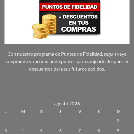
Con nuestro programa de Puntos de Fidelidad, segun vaya
comprando va acumulando puntos para canjearlo despues en
descuentos para sus futuros pedidos.
agosto 2026
L
M
X
J
V
S
D
1
2
3
4
5
6
7
8
9