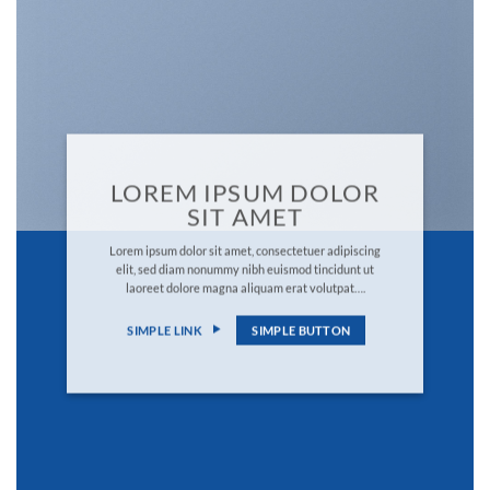
LOREM IPSUM DOLOR
SIT AMET
Lorem ipsum dolor sit amet, consectetuer adipiscing
elit, sed diam nonummy nibh euismod tincidunt ut
laoreet dolore magna aliquam erat volutpat….
SIMPLE LINK
SIMPLE BUTTON