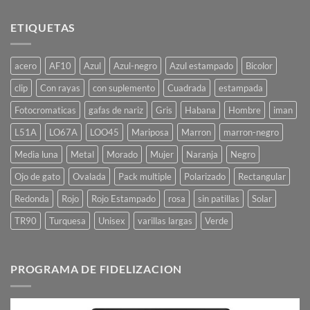
ETIQUETAS
acero
AF10
Azul
Azul-negro
Azul estampado
Bicolor
clip
Con rayas
con suplemento
Cuadrada
estampada
Fotocromaticas
gafas de nariz
Gris
Habana
Hombre
iman
L51A
LO67A
LOO45
Mariposa
Marron
marron-negro
Media luna
Metal
Morado
Mujer
Naranja
Negro
Ojo de gato
Ovalada
Pack multiple
Polarizado
Rectangular
Redonda
Rojo
Rojo Estampado
rosa
sin patillas
Solar
TR90
Turquesa
Unisex
varillas largas
Verde
PROGRAMA DE FIDELIZACION