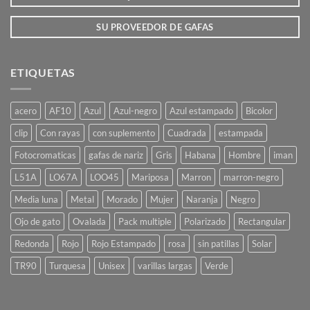
SU PROVEEDOR DE GAFAS
ETIQUETAS
acero
AF10
Azul
Azul-negro
Azul estampado
Bicolor
clip
Con rayas
con suplemento
Cuadrada
estampada
Fotocromaticas
gafas de nariz
Gris
Habana
Hombre
iman
L51A
LO67A
LOO45
Mariposa
Marron
marron-negro
Media luna
Metal
Morado
Mujer
Naranja
Negro
Ojo de gato
Ovalada
Pack multiple
Polarizado
Rectangular
Redonda
Rojo
Rojo Estampado
rosa
sin patillas
Solar
TR90
Turquesa
Unisex
varillas largas
Verde