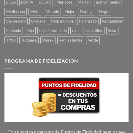
L51A
LO67A
LOO45
Mariposa
Marron
marron-negro
Media luna
Metal
Morado
Mujer
Naranja
Negro
Ojo de gato
Ovalada
Pack multiple
Polarizado
Rectangular
Redonda
Rojo
Rojo Estampado
rosa
sin patillas
Solar
TR90
Turquesa
Unisex
varillas largas
Verde
PROGRAMA DE FIDELIZACION
Con nuestro programa de Puntos de Fidelidad, segun vaya