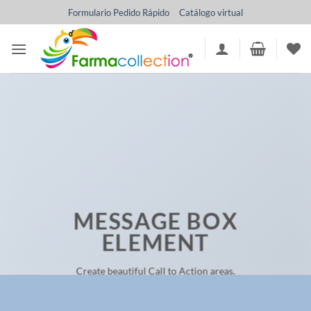
Saltar
Formulario Pedido Rápido
Catálogo virtual
al
contenido
MESSAGE BOX
ELEMENT
Create beautiful Call to Action areas.