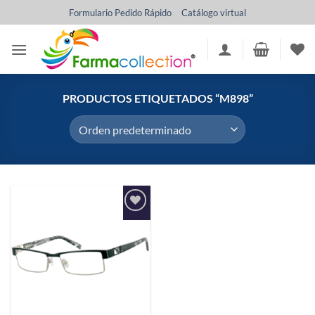
Saltar
Formulario Pedido Rápido
Catálogo virtual
al
contenido
PRODUCTOS ETIQUETADOS “M898”
Añadir
a la
lista de
deseos