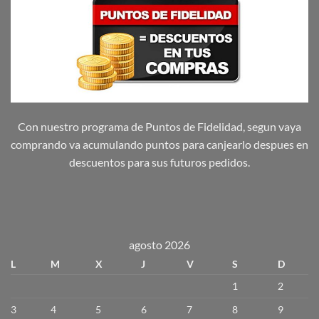
Con nuestro programa de Puntos de Fidelidad, segun vaya
comprando va acumulando puntos para canjearlo despues en
descuentos para sus futuros pedidos.
agosto 2026
L
M
X
J
V
S
D
1
2
3
4
5
6
7
8
9