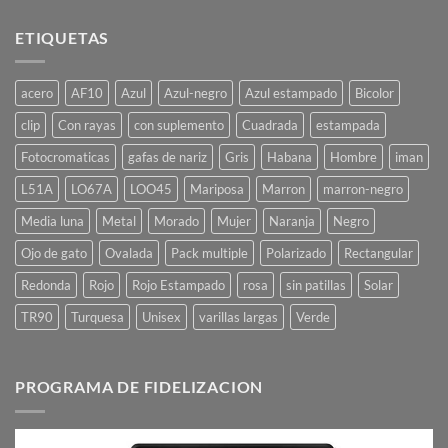
ETIQUETAS
acero
AF10
Azul
Azul-negro
Azul estampado
Bicolor
clip
Con rayas
con suplemento
Cuadrada
estampada
Fotocromaticas
gafas de nariz
Gris
Habana
Hombre
iman
L51A
LO67A
LOO45
Mariposa
Marron
marron-negro
Media luna
Metal
Morado
Mujer
Naranja
Negro
Ojo de gato
Ovalada
Pack multiple
Polarizado
Rectangular
Redonda
Rojo
Rojo Estampado
rosa
sin patillas
Solar
TR90
Turquesa
Unisex
varillas largas
Verde
PROGRAMA DE FIDELIZACION